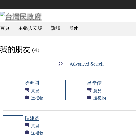
首頁
主張與立場
論壇
群組
我的朋友
(4)
Advanced Search
徐明祺
呂幸儒
意見
意見
送禮物
送禮物
陳建德
意見
送禮物