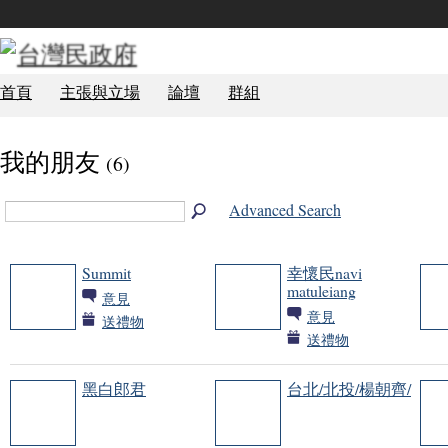
首頁
主張與立場
論壇
群組
我的朋友
(6)
Advanced Search
Summit
幸懷民navi
matuleiang
意見
意見
送禮物
送禮物
黑白郎君
台北/北投/楊朝齊/
事務局