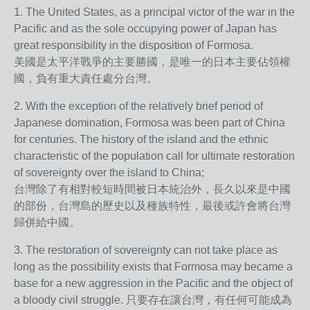
1. The United States, as a principal victor of the war in the
Pacific and as the sole occupying power of Japan has
great responsibility in the disposition of Formosa.
美國是太平洋戰爭的主要勝國，是唯一的日本主要佔領權
國，負有重大責任處分台灣。
2. With the exception of the relatively brief period of
Japanese domination, Formosa was been part of China
for centuries. The history of the island and the ethnic
characteristic of the population call for ultimate restoration
of sovereignty over the island to China;
台灣除了有相對較短時間被日本統治外，長久以來是中國
的部份，台灣島的歷史以及種族特性，最後或許會將台灣
歸併給中國。
3. The restoration of sovereignty can not take place as
long as the possibility exists that Formosa may became a
base for a new aggression in the Pacific and the object of
a bloody civil struggle. 只要存在讓台灣，有任何可能成為