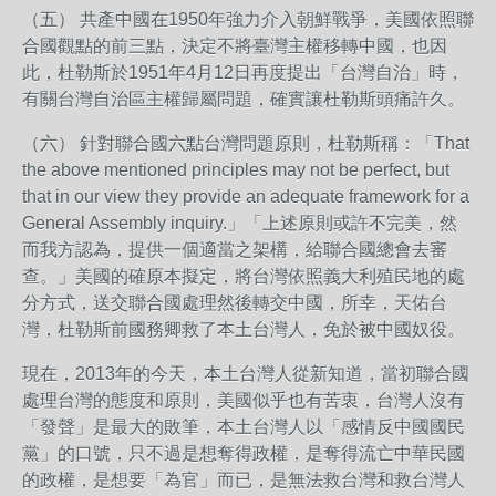
（五） 共產中國在1950年強力介入朝鮮戰爭，美國依照聯
合國觀點的前三點，決定不將臺灣主權移轉中國，也因
此，杜勒斯於1951年4月12日再度提出「台灣自治」時，
有關台灣自治區主權歸屬問題，確實讓杜勒斯頭痛許久。
（六） 針對聯合國六點台灣問題原則，杜勒斯稱：「That
the above mentioned principles may not be perfect, but
that in our view they provide an adequate framework for a
General Assembly inquiry.」「上述原則或許不完美，然
而我方認為，提供一個適當之架構，給聯合國總會去審
查。」美國的確原本擬定，將台灣依照義大利殖民地的處
分方式，送交聯合國處理然後轉交中國，所幸，天佑台
灣，杜勒斯前國務卿救了本土台灣人，免於被中國奴役。
現在，2013年的今天，本土台灣人從新知道，當初聯合國
處理台灣的態度和原則，美國似乎也有苦衷，台灣人沒有
「發聲」是最大的敗筆，本土台灣人以「感情反中國國民
黨」的口號，只不過是想奪得政權，是奪得流亡中華民國
的政權，是想要「為官」而已，是無法救台灣和救台灣人