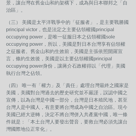
景，讓台灣在舊金山和約架構下，成為與日本聯邦之「自
治區」。
（三） 美國是太平洋戰爭中的「征服者」，是主要戰勝國
principal victor，也是法定之主要佔領權國principal
occupying power，是唯一征服日本之佔領權國sole
occupying power，所以，美國是對日本台灣享有佔領權
之征服者。舊金山和約生效前，美國是主張依照開羅宣
言，條約生效後，美國是以主要佔領權國principal
occupying power身份，讓蔣介石政權得以「代理」美國
執行台灣之佔領。
（四） 唯一有「權力」及「責任」處理台灣最終之國家是
美國，美國對台灣過去的歷史研究並不嚴謹，誤認中國之
宣傳，以為台灣是中國一部分，台灣是日本殖民地，甚至
台灣人是中國人，有意要將台灣成為中國之自治區。現今
美國已經大逆轉，決定不將台灣併入共產黨中國，唯一條
件就是：「本土台灣人要發出聲音，要救台灣必須先讓台
灣國際地位正常化」。