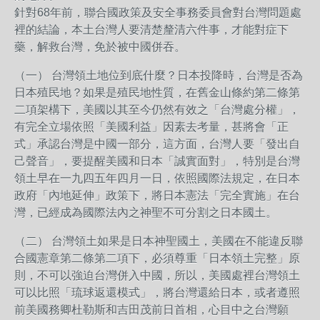
針對68年前，聯合國政策及安全事務委員會對台灣問題處
裡的結論，本土台灣人要清楚釐清六件事，才能對症下
藥，解救台灣，免於被中國併吞。
（一） 台灣領土地位到底什麼？日本投降時，台灣是否為
日本殖民地？如果是殖民地性質，在舊金山條約第二條第
二項架構下，美國以其至今仍然有效之「台灣處分權」，
有完全立場依照「美國利益」因素去考量，甚將會「正
式」承認台灣是中國一部分，這方面，台灣人要「發出自
己聲音」，要提醒美國和日本「誠實面對」，特別是台灣
領土早在一九四五年四月一日，依照國際法規定，在日本
政府「內地延伸」政策下，將日本憲法「完全實施」在台
灣，已經成為國際法內之神聖不可分割之日本國土。
（二） 台灣領土如果是日本神聖國土，美國在不能違反聯
合國憲章第二條第二項下，必須尊重「日本領土完整」原
則，不可以強迫台灣併入中國，所以，美國處裡台灣領土
可以比照「琉球返還模式」，將台灣還給日本，或者遵照
前美國務卿杜勒斯和吉田茂前日首相，心目中之台灣願