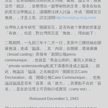
法是：從各個國際法律的英文刊物、書籍、論文等，搜集
這些「錯誤」，並整理出一篇學術性的文章，發表在知名
的英文法學雜誌上，讓國際法律人討論，作成「開羅宣言
無效」，才是上策。詳文請閱
http://usmgtcg.ning.com/
台灣有人多年研究「開羅宣言」是否有效？事實的答案是
「有效」。但是，對台灣而言是「無效」。理由如下：
二戰期間，一九四三年十二月一日，美英中三國領袖在開
羅會議，達成「協議」，其「內容」在開羅，透過廣播
（broad casting）而發布「新聞公報press
communique」，也就是「舊金山和約」書寫人所稱之
「private understanding私底下溝通所達成之協議」，因
此，無論該「協議」之名稱是叫「開羅宣言Cairo
Declaration」或「開羅公報Cairo Communique」，也無
論該協議是否有「簽署」或「效力」，其重點不在於「簽
名」，是在於法理上可否執行或實現（carry out）。
Released December 1, 1943