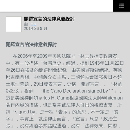
開羅宣言的法律意義探討
由
TCG
2014 26 9 月
開羅宣言的法律意義探討
在2006年至2009年美國法院裡「林志昇控美政府案」
中，有一段描述「台灣歷史」經過，提到1943年11月22日
至26日在埃及的開羅開會紀錄，由美國羅斯福總統、英國
邱吉爾首相、中國蔣介石主席，三國領袖會談戰後日本領
土處理問題，29日發表宣言，史稱「開羅宣言」。「林的
訴訟文」提到：「the Cairo Declaration signed by ˙˙˙」，
這是美國律師Charles H. Camp根據國際法大師Whiteman
著作內容的描述，也是常常被法律人引用的權威書籍，所
謂「signed by」是一種「告示」的意思，不一定是「簽
字」，事實上，就法律面而言，「宣言」只是「政治主
張」，沒有經過參眾議院通過，沒有「法律效果」問題，