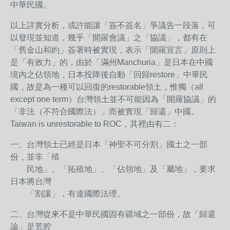
中華民國。
以上詳實分析，或許能讓「簽不簽名」爭議告一段落，可
以發現並知道，幾乎「開羅會議」之「協議」，都有在
「舊金山和約」簽署時被實現，表示「開羅宣言」原則上
是「有效力」的，由於「滿州Manchuria」是日本在中國
境內之佔領地，日本投降後自動「回歸restore」中華民
國，故是為一種可以回復的restorable領土，惟獨（all
except one term）台灣領土並不可能因為「開羅協議」的
「非法（不符合國際法）」而被實現「歸還」中國。
Taiwan is unrestorable to ROC，其裡由有二：
一、台灣領土已經是日本「神聖不可分割」國土之一部
份，並非「殖
民地」、「拓殖地」、「佔領地」及「屬地」，要求
日本將台灣
「割讓」，有違國際法理。
二、台灣從來不是中華民國固有疆域之一部份，故「歸還
論」是荒腔