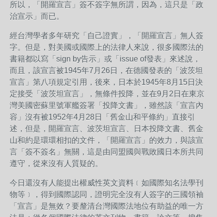
所以，「開羅宣言」簽不簽字無所謂，因為，這只是「政
治宣示」而已。
經台灣學者多年研究「自己證實」，「開羅宣言」無人簽
字。但是，對美國或國際上的法律人來說，很多國際法的
書籍都以寫「sign by告示」或「issue of發表」來述說，
而且，該宣言被1945年7月26日，在德國發表的「波茨坦
宣言」第八項規定引用，後來，日本於1945年8月15日決
定接受「波茨坦宣言」，無條件投降，並在9月2日在東京
灣美國密蘇里號軍艦簽署「投降文書」，雖然該「宣言內
容」沒有被1952年4月28日「舊金山和平條約」直接引
述，但是，開羅宣言、波茨坦宣言、日本投降文書、舊金
山和約是環環相扣的文件，「開羅宣言」的效力，與該宣
言「簽不簽名」無關，這是由同盟國與戰敗國日本所共同
遵守，從來沒有人質疑的。
今日還沒有人能提出權威性英文資料﹝如國際知名法學刊
物等﹞，得到國際認同，證明完全沒有人簽字的三國領袖
「宣言」是無效？要釐清台灣國際法地位有助益的唯一方