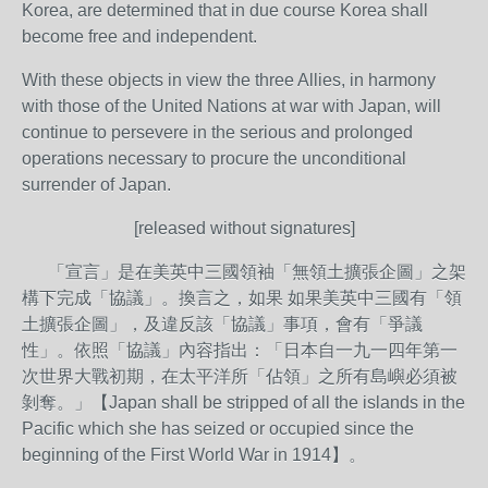
Korea, are determined that in due course Korea shall
become free and independent.
With these objects in view the three Allies, in harmony
with those of the United Nations at war with Japan, will
continue to persevere in the serious and prolonged
operations necessary to procure the unconditional
surrender of Japan.
[released without signatures]
「宣言」是在美英中三國領袖「無領土擴張企圖」之架
構下完成「協議」。換言之，如果 如果美英中三國有「領
土擴張企圖」，及違反該「協議」事項，會有「爭議
性」。依照「協議」內容指出：「日本自一九一四年第一
次世界大戰初期，在太平洋所「佔領」之所有島嶼必須被
剝奪。」【Japan shall be stripped of all the islands in the
Pacific which she has seized or occupied since the
beginning of the First World War in 1914】。