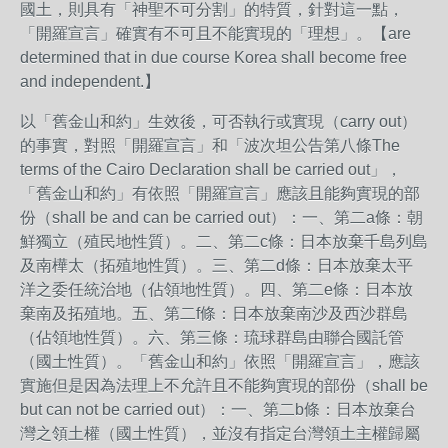
國土，則具有「神聖不可分割」的特質，針對這一點，
「開羅宣言」確實有不可且不能實現的「理想」。【are
determined that in due course Korea shall become free
and independent.】
以「舊金山和約」生效後，可否執行或實現（carry out）
的事實，對照「開羅宣言」和「波次坦公告第八條The
terms of the Cairo Declaration shall be carried out」，
「舊金山和約」有依照「開羅宣言」應該且能夠實現的部
份（shall be and can be carried out）：一、第二a條：朝
鮮獨立（殖民地性質）。二、第二c條：日本放棄千島列島
及南樺太（拓殖地性質）。三、第二d條：日本放棄太平
洋之委任統治地（佔領地性質）。四、第二e條：日本放
棄南及拓殖地。五、第二f條：日本放棄南沙及西沙群島
（佔領地性質）。六、第三條：琉球群島由聯合國託管
（國土性質）。「舊金山和約」依照「開羅宣言」，應該
實施但是因為法理上不允許且不能夠實現的部份（shall be
but can not be carried out）：一、第二b條：日本放棄台
灣之領土權（國土性質），並沒有指定台灣領土主權歸屬