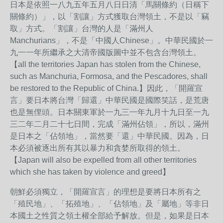
日本是依照一八九五年五月八日日清「馬關條約（日稱下
關條約）」，以「割讓」方式獲取台灣領土，不是以「竊
取」方式。「割讓」台灣的人是「滿州人
Manchurians」，不是「中國人Chinese」。中華民國於一
九一一年所繼承之大清帝國版圖中並不包含台灣領土。
【all the territories Japan has stolen from the Chinese,
such as Manchuria, Formosa, and the Pescadores, shall
be restored to the Republic of China.】因此，「開羅宣
言」要日本將台灣「歸還」中華民國是國際笑話，是荒唐
也是無俚頭。日本關東軍於一九三一年九月十九日至一九
三二年二月二十七日間，完成「滿州佔領」，所以，滿州
是日本之「佔領地」，當然要「還」中華民國。因為，日
本必須被逐出所有其以暴力和貪婪所取得的領土。
【Japan will also be expelled from all other territories
which she has taken by violence and greed】
朝鮮必須獨立，「開羅宣言」的理想是要將日本所有之
「殖民地」、「拓殖地」、「佔領地」及「屬地」等非日
本國土之性質之領土權全部給予解放。但是，如果是日本