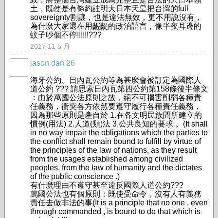
土，既使是有條約註明大日本天皇把台灣的full
sovereignty割讓，也是違法無效，更不用說沒有，
為什麼大家還在用齷齪的政治語言，像半夜耳邊的
蚊子吵個不停!!!!!!???
2017 11 5 月
jason dan 26
事務局
海牙公約、日內瓦公約等為甚麼會被訂定為國際人
道公約 ??? 請思索日內瓦第四公約第158條後半條文
：由於萬國公法原則之故，絕不可損害削弱各種責
任義務，衝突各方依然要遵守履行各種責任義務，
因為那些原則是產自於 1.在各文明民族間所建立的
慣例(用法) 2.人道(類)法 3.公共良知的要求 。(It shall
in no way impair the obligations which the parties to
the conflict shall remain bound to fulfill by virtue of
the principles of the law of nations, as they result
from the usages established among civilized
peoples, from the law of humanity and the dictates
of the public conscience .)
有什麼理由不遵守甚至違反國際人道公約???
萬國公法也有個原則：既使受命令，沒有人有義務
責任去做非法的事(It is a principle that no one , even
through commanded , is bound to do that which is