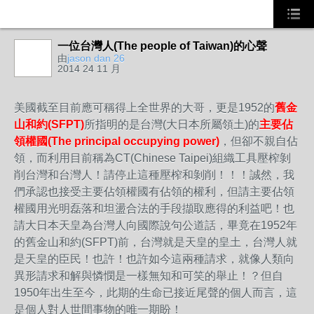
一位台灣人(The people of Taiwan)的心聲
事務局
由
jason dan 26
2014 24 11 月
美國截至目前應可稱得上全世界的大哥，更是1952的
舊金
山和約(SFPT)
所指明的是台灣(大日本所屬領土)的
主要佔
領權國(The principal occupying power)
，但卻不親自佔
領，而利用目前稱為CT(Chinese Taipei)組織工具壓榨剝
削台灣和台灣人！請停止這種壓榨和剝削！！！誠然，我
們承認也接受主要佔領權國有佔領的權利，但請主要佔領
權國用光明磊落和坦盪合法的手段擷取應得的利益吧！也
請大日本天皇為台灣人向國際說句公道話，畢竟在1952年
的舊金山和約(SFPT)前，台灣就是天皇的皇土，台灣人就
是天皇的臣民！也許！也許如今這兩種請求，就像人類向
異形請求和解與憐憫是一樣無知和可笑的舉止！？但自
1950年出生至今，此期的生命已接近尾聲的個人而言，這
是個人對人世間事物的唯一期盼！