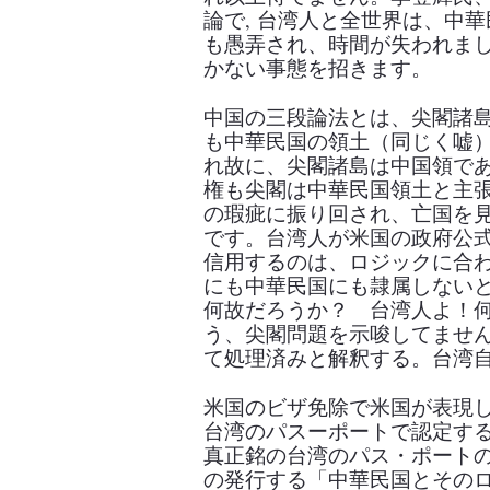
論で
,
台湾人と全世界は、中華
も愚弄され、時間が失われま
かない事態を招きます。
中国の三段論法とは、尖閣諸
も中華民国の領土（同じく嘘
れ故に、尖閣諸島は中国領で
権も尖閣は中華民国領土と主
の瑕疵に振り回され、亡国を
です。台湾人が米国の政府公
信用するのは、ロジックに合
にも中華民国にも隷属しない
何故だろうか？ 台湾人よ！
う、尖閣問題を示唆してませ
て処理済みと解釈する。台湾
米国のビザ免除で米国が表現
台湾のパスーポートで認定す
真正銘の台湾のパス・ポート
の発行する
「
中華民国とその