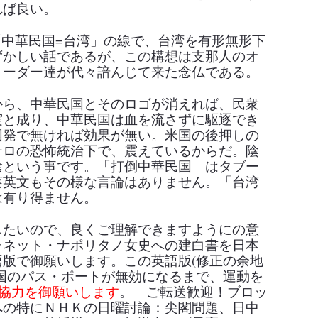
れば良い。
「中華民国
=
台湾」の線で、台湾を有形無形下
ずかしい話であるが、この構想は支那人のオ
リーダー達が代
々
諳んじて来た念仏である。
から、中華民国とそのロゴが消えれば、民衆
実と成り、中華民国は血を流さずに駆逐でき
国発で無ければ効果が無い。米国の後押しの
テロの恐怖統治下で、震えているからだ。陰
陰という事です。「打倒中華民国」はタブー
蔡英文もその様な言論はありません。「台湾
は有り得ません。
したいので、良くご理解できますようにの意
ャネット・ナポリタノ女史への建白書を日本
語版で御願いします。この英語版
(
修正の余地
国のパス・ポートが無効になるまで、運動を
協力を御願いします
。
ご転送歓迎！ブロッ
への特にＮＨＫの日曜討論：尖閣問題、日中