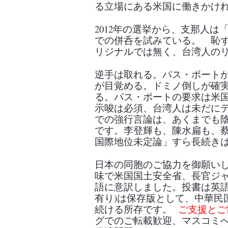
る立場にある米国に働きかけ
2012
年の選挙から、支那人は
での併呑を試みている。 恥
リジナルでは無く、台湾人の
逆手は取れる。パス・ポート
が目覚める。ドミノ倒しが確
る。パス・ポートの要求は米
示唆は必須、台湾人は未だに
での強行言論は、あくまでも
です。李登輝も、陳水扁も、
国際地位未定論」すら長続き
日本の同胞のご協力を御願い
味で米国国土安全省、長官ジ
語に意訳しました。投書は英
有り
)
は保存版として、中華民
続ける所存です。
ご支援とご
グでのご転載歓迎、マスコミ