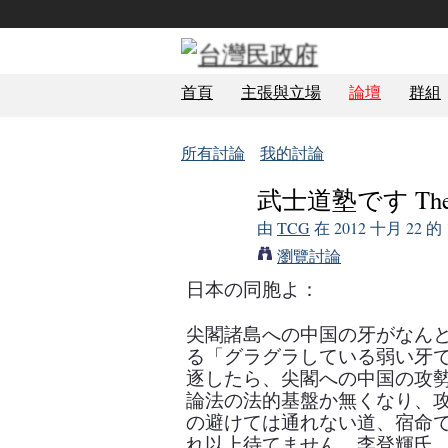
首頁
主張與立場
論壇
群組
所有討論
我的討論
武士道塾です The Bu
由
TCG
在 2012 十月 22 
瀏覽討論
日本の同胞よ：
尖閣諸島への中国の牙がなん
る「グラグラしている弱い牙
逐したら、尖閣への中国の攻
論法の法的基盤か無くなり、
の避けては通れない道、宿命
れ以上待てません。李登輝氏