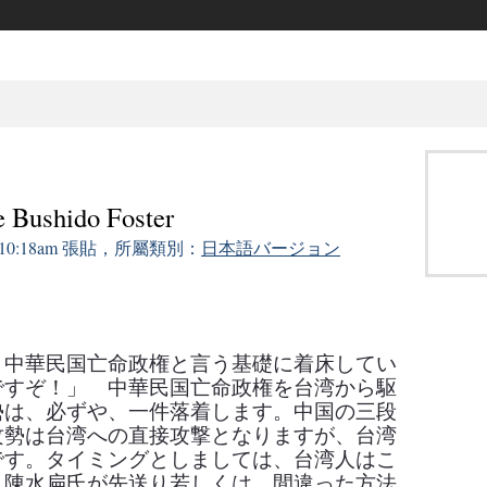
shido Foster
的 10:18am 張貼，所屬類別：
日本語バージョン
と中華民国亡命政権と言う基礎に着床してい
ですぞ！」 中華民国亡命政権を台湾から駆
勢は、必ずや、一件落着します。中国の三段
攻勢は台湾への直接攻撃となりますが、台湾
です。タイミングとしましては、台湾人はこ
、陳水扁氏が先送り若しくは、間違った方法