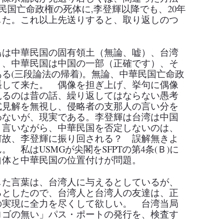
民国亡命政権の死体に
,
李登輝以降でも、
20
年
した。これ以上先送りすると、取り返しのつ
島は中華民国の固有領土（無論、嘘）、台湾
）、中華民国は中国の一部（正確です）、そ
ある
(
三段論法の帰着
)
。無論
、
中華民国亡命政
張して来た。 偶像を担ぎ上げ、挙句に偶像
見るのは昔の話、繰り返してはならない愚考
式見解を無視し、侵略者の支那人の言い分を
わないが、現実である。李登輝は台湾は中国
と言いながら、中華民国を否定しないのは、
何故、李登輝に振り回される？
誤解無きよ
ん。
私は
USMG
が尖閣を
SFPT
の第
4
条
(
Ｂ
)
に
自体と中華民国の位置付けが問題。
した言葉は、台湾人に与えるとしているが、
るとしたので、台湾人と台湾人の友達は、正
の実現に全力を尽くして欲しい。
台湾当局
ロゴ
の
無い
」
パス・ポートの発行を、検査す