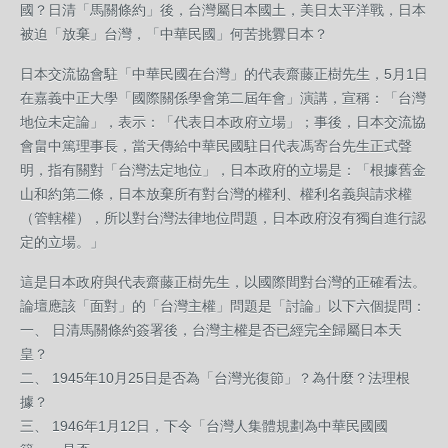
國？日清「馬關條約」後，台灣屬日本國土，美日太平洋戰，日本
被迫「放棄」台灣，「中華民國」何苦挑釁日本？
日本交流協會駐「中華民國在台灣」的代表齋藤正樹先生，5月1日
在嘉義中正大學「國際關係學會第二屆年會」演講，宣稱：「台灣
地位未定論」，表示：「代表日本政府立場」；事後，日本交流協
會畠中篤理事長，當天傳給中華民國駐日代表馮寄台先生正式聲
明，指有關對「台灣法定地位」，日本政府的立場是：「根據舊金
山和約第二條，日本放棄所有對台灣的權利、權利名義與請求權
（管轄權），所以對台灣法律地位問題，日本政府沒有獨自進行認
定的立場。」
這是日本政府與代表齋藤正樹先生，以國際間對台灣的正確看法。
論壇應該「面對」的「台灣主權」問題是「討論」以下六個提問：
一、 日清馬關條約簽署後，台灣主權是否已經完全歸屬日本天
皇？
二、 1945年10月25日是否為「台灣光復節」？為什麼？法理根
據？
三、 1946年1月12日，下令「台灣人集體規劃為中華民國國