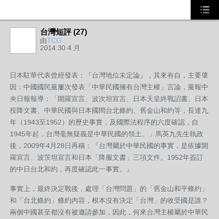
台灣短評 (27)
由
TCG
2014 30 4 月
日本駐華代表曾經發表：『台灣地位未定論』，其來有自，主要肇
因：中國國民黨屢次發表「中華民國擁有台灣主權」言論，黨報中
央日報報導：「開羅宣言、波次坦宣言、日本天皇終戰詔書、日本
投降文書、中華民國與日本國間台北條約、舊金山和約等，長達九
年（1943至1952）的歷史事實，及國際法程序的六度確認，自
1945年起，台灣毫無疑義是中華民國的領土。」馬英九先生執政
後，2009年4月28日再稱：『台灣屬於中華民國的事實，是依據開
羅宣言、波茨坦宣言和日本「降服文書」三項文件。1952年簽訂
的中日台北和約，再度確認此一事實。』
事實上，最終決定戰後，處理「台灣問題」的「舊金山和平條約」
和「台北條約」條約內容，根本沒有決定「台灣」的收受國是誰？
兩個中國甚至都沒有被邀請參加，因此，何來台灣主權屬於中華民