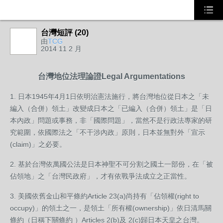
台灣短評 (20)
由
TCG
2014 11 2 月
台灣地位法理論證Legal Argumentations
1. 日本1945年4月1日依明治憲法施行，將台灣地位從日本之「未
編入（合併）領土」改變成日本之「已編入（合併）領土」是「日
本內政」問題或事務，非「國際問題」，當然不是行政法專家的研
究範圍，依國際法之「不干涉內政」原則，日本並無對外「宣示
(claim)」之必要。
2. 基於台灣依萬國公法是日本神聖不可分割之國土一部份，在「被
佔領地」之「台灣民政府」，才有依戰爭法成立之正當性。
3. 美國依舊金山和平條約Article 23(a)尚持有「佔領權(right to
occupy)」的領土之一，是領土「所有權(ownership)」依日清馬關
條約（日稱下關條約 ）Articles 2(b)及 2(c)歸日本天皇之台灣。