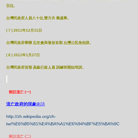
百位,
台灣民政府人員八十位,雙方共 襄盛舉。
( 7 ) 2011年12月31日
台灣民政府舉辦
忘年會
與發放首期
台灣公民身份證
。
( 8 ) 2012年1月27日
台灣民政府首期
高級行政人員
訓練班開始培訓。
附註流亡 (一)
流亡政府的現象
術語
http://zh.wikipedia.org/zh-
tw/%E6%B5%81%E4%BA%A1%E6%94%BF%E5%BA%9C
附註流亡 (二)