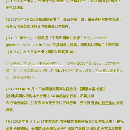
( 1 ) 大日本台灣人， 台灣有一項 舊金山和平條約 >> ，第23條( a )美國是主
要佔領權國。
( 2 ) 1945年9月2日美國總統簽署「一般命令第一號」由麥克阿瑟將軍宣達，
蔣介石代替美國佔領台灣並接受日軍投降。
( 3 ) 「中華台北」 一詞只是「中華民國流亡政府在台北」Chinese
government in exile in Taipei取其頭尾之縮寫，明顯其法理地位中華民國
（ＲＯＣ）在大日本台灣之國際法理真實地位。
( 4 )
中國北京
與
流亡中華民國在台北
，雙方於2010年6月29日互認立書簽
屬，國、共和談協議認同書，即屬ECFA 架構協議，於此，
中華在台北
不具流
亡正當性法理用詞。
( 5 )
2009
年
10
月
5
日
美國聯邦最高法院宣佈
:
【擱置本案
,
待審】
(
說明
)
美國政府對本土台灣人
64
年的諸多行
事，
不再抗辯
.
表
示全部確認，法院要求今後要依法正確行事，要依照
舊金山和平條約
規定
行事。
( 6 ) 2010 年 9 月 8 日
經雙方協調, 在美國首都華盛頓 DC 四季飯店舉 行慶祝
酒會,美國務院、美國防部,美國安部,美司法部均派員 到場祝賀,美方出席貴賓