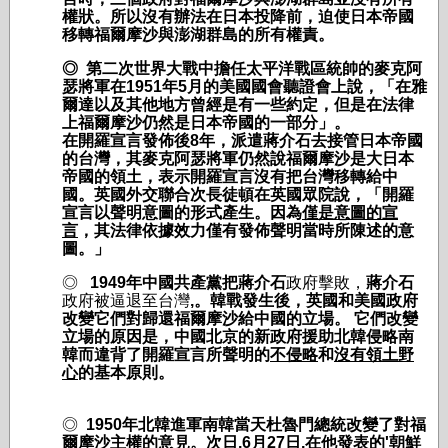
權狀。所以沒有辦法在日本投降前，迫使日本帝國
移轉福爾摩沙與澎湖群島的所有權責。
◎ 第二次世界大戰中擔任太平洋戰區統帥的麥克阿
瑟將軍在
1951
年
5
月的美國國會聽證會上說，「在雅
爾達以及其他地方曾經是有一些約定，但是在法律
上福爾摩沙仍然是日本帝國的一部分」。
在開羅宣言發佈後
8
年，派遣蔣介石去接管
日本帝國
的台灣，其麥克阿瑟將軍仍然說福爾摩沙是大日本
帝國的領土，表示開羅宣言沒有把台灣移轉給中
國。英國外交聯合次長徒頓在英國眾院說，「開羅
宣言以聲明意圖的形式產生。因為
僅是意圖的宣
言
，其法律依據效力僅有發佈聲明當時所陳述的意
圖。」
◎
1949
年中國共產黨把
蔣介石
政府擊敗，
蔣介石
政府被逼退至台灣
,
。韓戰發生後
，
英國和美國政府
改變它們對歸還福爾摩沙給中國的立場。
它們改變
立場的原因是，中國北京的新政府援助北韓侵略南
韓而違背了開羅宣言所聲明的
不侵略
和
沒有領土野
心
的基本原則。
◎
1950
年北韓進軍南韓當天杜魯門總統改變了對福
爾摩沙主權的意見。次日
,6月27日,
在他發表的
'
朝鮮