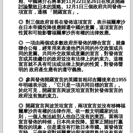
相、中國蔣介石將軍於
11
月
22
日
至
26
日在埃及開羅
討論擊敗日本的策略
。
12
月
1
日
三個政府共同發佈一
項宣言，通稱
「開羅宣言」。
◎ 對三個政府首長在發佈這項宣言，表示福爾摩沙
在日本帝國投降後應歸還中國的意圖，這項宣言的
性質和可能影響福爾摩沙所有權的法律效應。
◎ 一項由兩個或多數政府所發佈的聯合宣言，就像
聯合公報，經常用來表達他們共同的外交政策或共
同的意圖。共同外交政策或意圖的宣言，對發佈宣
言或其後繼任的政府並沒有法律上的約束力。這種
宣言就不具有司法或法律上契約的性質，對發佈聲
明的
政府產生應有的遵守義務。
◎ 參與發佈開羅宣言的英國首相邱吉爾後來在
1955
年明確表示
說，「它只是一項共同目標的宣言」。
於此可見，開羅宣言與波茨坦宣言對於發佈宣言的
政府
沒有無約束力
。
◎
開羅宣言與波茨坦宣言，兩項宣言並沒有移轉福
爾摩沙所有權的法律作用。依一般文明國家的法
則，
一個人無法給別人他自己沒有的東西
。當兩項
宣言發佈的時候，日本尚未投降。盟軍正開始打贏
戰役的現象，但是還沒有打敗日本帝國。當發佈宣
言時，三個政府對福爾摩沙與澎湖群島並沒有所有