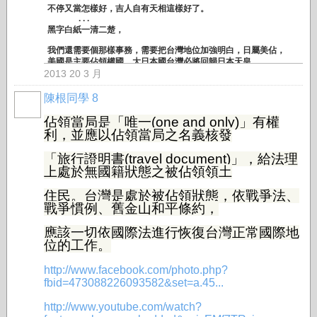
不停又當怎樣好，吉人自有天相這樣好了。
. . .
黑字白紙一清二楚，
我們還需要個那樣事務，需要把台灣地位加強明白，日屬美佔，
美國是主要佔領權國，大日本國台灣必將回歸日本天皇
2013 20 3 月
而日本天皇所屬台灣總督行使高權，
陳根同學 8
有一個完整程序，
佔領當局是「唯一(one and only)」有權
這是 回歸歷史的原點而已。
. . .
利，並應以佔領當局之名義核發
人在福中不知福，社會地位那麼的崇高，獲知台灣政府的辛苦成
長，
「旅行證明書(travel document)」，給法理
上處於無國籍狀態之被佔領領土
錦上添花沒有明顯的表現，
住民。台灣是處於被佔領狀態，依戰爭法、
還跟著無知人群向臨時代理的單位叫罵，
戰爭慣例、舊金山和平條約，
身分地位實需考證其實。
應該一切依國際法進行恢復台灣正常國際地
美國軍事政府直接佔領，
位的工作。
台灣(民)政府於美軍事政府轄下正常運作。
. . .
http://www.facebook.com/photo.php?
台灣(民)政府法理學院，第48屆起受訓人數，應該說是人潮，洶湧
fbid=473088226093582&set=a.45...
而來，
http://www.youtube.com/watch?
今天基於美國的嚴格管控，