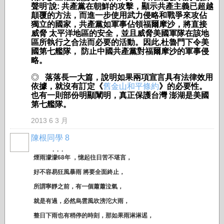
聲明
'
說
:
共產黨在朝鮮的攻擊，顯示共產主義已超越
顛覆的方法
，
而進一步使用武力侵略和戰爭來攻佔
獨立的國家
，
共產黨如軍事佔領福爾摩沙
，
將直接
威脅
太平洋地區的安全
，
並且威脅美國軍隊在該地
區所執行之合法而必要的活動。因此
,
杜魯門下令美
國第七艦隊，
防止中國共產黨對福爾摩沙的軍事侵
略。
◎
落落長一大篇，說明如果
兩項宣言具有法律效用
依據，
就沒有訂定《
舊金山和平條約
》的必要性
。
也有一則部份明顯闡明，真正保護台灣 澎湖是美國
第七艦隊。
2013 6 3 月
陳根同學 8
. . .
煙雨濛濛68年 ，憶起往日苦不堪言，
好不容易狂風暴雨 將要全面終止，
所謂寧靜之前，有一個蕭蕭泣氣，
就是有過，必然烏雲風吹滂沱大雨，
整日下雨也有稍停的時刻，那如果雨淋淋迡，