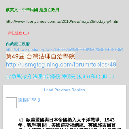
蔡英文：中華民國 是流亡政府
http://www.libertytimes.com.tw/2010/new/may/26/today-p4.htm
附註流亡 (三)
西藏流亡政府
http://zh.wikipedia.org/wiki/%E8%A5%BF%E8%97%8F%E6%B5%
第49屆 台灣法理自治學院
http://usmgtcg.ning.com/forum/topics/49
台灣(民)政府 法理自治學院 陳明亮 (初8 ) (高1 ) (ID 1 )
Load Previous Replies
陳根同學 8
◎
歐美
盟國與日本帝國捲入太平洋戰爭。
1943
年，戰爭期
間，美國羅斯福總統、英國邱吉爾首