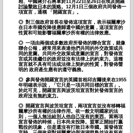
相、中國蔣介石將軍於
11
月
22
日
至
26
日在埃及開羅
討論擊敗日本的策略
。
12
月
1
日
三個政府共同發佈一
項宣言，通稱
「開羅宣言」。
◎ 對三個政府首長在發佈這項宣言，表示福爾摩沙
在日本帝國投降後應歸還中國的意圖，這項宣言的
性質和可能影響福爾摩沙所有權的法律效應。
◎ 一項由兩個或多數政府所發佈的聯合宣言，就像
聯合公報，經常用來表達他們共同的外交政策或共
同的意圖。共同外交政策或意圖的宣言，對發佈宣
言或其後繼任的政府並沒有法律上的約束力。這種
宣言就不具有司法或法律上契約的性質，對發佈聲
明的
政府產生應有的遵守義務。
◎ 參與發佈開羅宣言的英國首相邱吉爾後來在
1955
年明確表示
說，「它只是一項共同目標的宣言」。
於此可見，開羅宣言與波茨坦宣言對於發佈宣言的
政府
沒有無約束力
。
◎
開羅宣言與波茨坦宣言，兩項宣言並沒有移轉福
爾摩沙所有權的法律作用。依一般文明國家的法
則，
一個人無法給別人他自己沒有的東西
。當兩項
宣言發佈的時候，日本尚未投降。盟軍正開始打贏
戰役的現象，但是還沒有打敗日本帝國。當發佈宣
言時，三個政府對福爾摩沙與澎湖群島並沒有所有