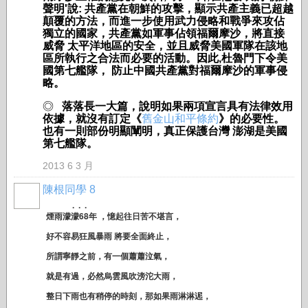
聲明
'
說
:
共產黨在朝鮮的攻擊，顯示共產主義已超越
顛覆的方法
，
而進一步使用武力侵略和戰爭來攻佔
獨立的國家
，
共產黨如軍事佔領福爾摩沙
，
將直接
威脅
太平洋地區的安全
，
並且威脅美國軍隊在該地
區所執行之合法而必要的活動。因此
,
杜魯門下令美
國第七艦隊，
防止中國共產黨對福爾摩沙的軍事侵
略。
◎
落落長一大篇，說明如果
兩項宣言具有法律效用
依據，
就沒有訂定《
舊金山和平條約
》的必要性
。
也有一則部份明顯闡明，真正保護台灣 澎湖是美國
第七艦隊。
2013 6 3 月
陳根同學 8
. . .
煙雨濛濛68年 ，憶起往日苦不堪言，
好不容易狂風暴雨 將要全面終止，
所謂寧靜之前，有一個蕭蕭泣氣，
就是有過，必然烏雲風吹滂沱大雨，
整日下雨也有稍停的時刻，那如果雨淋淋迡，