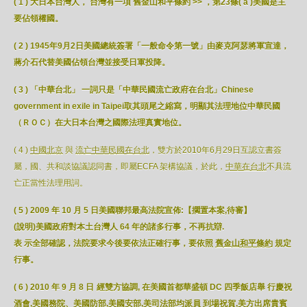
( 1 ) 大日本台灣人， 台灣有一項 舊金山和平條約 >> ，第23條( a )美國是主
要佔領權國。
( 2 ) 1945年9月2日美國總統簽署「一般命令第一號」由麥克阿瑟將軍宣達，
蔣介石代替美國佔領台灣並接受日軍投降。
( 3 ) 「中華台北」 一詞只是「中華民國流亡政府在台北」Chinese
government in exile in Taipei取其頭尾之縮寫，明顯其法理地位中華民國
（ＲＯＣ）在大日本台灣之國際法理真實地位。
( 4 )
中國北京
與
流亡中華民國在台北
，雙方於2010年6月29日互認立書簽
屬，國、共和談協議認同書，即屬ECFA 架構協議，於此，
中華在台北
不具流
亡正當性法理用詞。
( 5 )
2009
年
10
月
5
日
美國聯邦最高法院宣佈
:
【擱置本案
,
待審】
(
說明
)
美國政府對本土台灣人
64
年的諸多行
事，
不再抗辯
.
表
示全部確認，法院要求今後要依法正確行事，要依照
舊金山和平條約
規定
行事。
( 6 ) 2010 年 9 月 8 日
經雙方協調, 在美國首都華盛頓 DC 四季飯店舉 行慶祝
酒會,美國務院、美國防部,美國安部,美司法部均派員 到場祝賀,美方出席貴賓