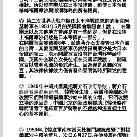
權狀。所以沒有辦法在日本投降前，迫使日本帝國
移轉福爾摩沙與澎湖群島的所有權責。
◎ 第二次世界大戰中擔任太平洋戰區統帥的麥克阿
瑟將軍在
1951
年
5
月的美國國會聽證會上說，「在雅
爾達以及其他地方曾經是有一些約定，但是在法律
上福爾摩沙仍然是日本帝國的一部分」。
在開羅宣言發佈後
8
年，派遣蔣介石去接管
日本帝國
的台灣，其麥克阿瑟將軍仍然說福爾摩沙是大日本
帝國的領土，表示開羅宣言沒有把台灣移轉給中
國。英國外交聯合次長徒頓在英國眾院說，「開羅
宣言以聲明意圖的形式產生。因為
僅是意圖的宣
言
，其法律依據效力僅有發佈聲明當時所陳述的意
圖。」
◎
1949
年中國共產黨把
蔣介石
政府擊敗，
蔣介石
政府被逼退至台灣
,
。韓戰發生後
，
英國和美國政府
改變它們對歸還福爾摩沙給中國的立場。
它們改變
立場的原因是，中國北京的新政府援助北韓侵略南
韓而違背了開羅宣言所聲明的
不侵略
和
沒有領土野
心
的基本原則。
◎
1950
年北韓進軍南韓當天杜魯門總統改變了對福
爾摩沙主權的意見。次日
,6月27日,
在他發表的
'
朝鮮