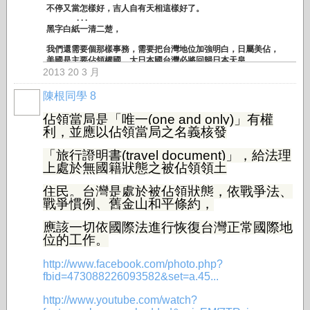
不停又當怎樣好，吉人自有天相這樣好了。
. . .
黑字白紙一清二楚，
我們還需要個那樣事務，需要把台灣地位加強明白，日屬美佔，
美國是主要佔領權國，大日本國台灣必將回歸日本天皇
2013 20 3 月
而日本天皇所屬台灣總督行使高權，
陳根同學 8
有一個完整程序，
佔領當局是「唯一(one and only)」有權
這是 回歸歷史的原點而已。
. . .
利，並應以佔領當局之名義核發
人在福中不知福，社會地位那麼的崇高，獲知台灣政府的辛苦成
長，
「旅行證明書(travel document)」，給法理
上處於無國籍狀態之被佔領領土
錦上添花沒有明顯的表現，
住民。台灣是處於被佔領狀態，依戰爭法、
還跟著無知人群向臨時代理的單位叫罵，
戰爭慣例、舊金山和平條約，
身分地位實需考證其實。
應該一切依國際法進行恢復台灣正常國際地
美國軍事政府直接佔領，
位的工作。
台灣(民)政府於美軍事政府轄下正常運作。
. . .
http://www.facebook.com/photo.php?
台灣(民)政府法理學院，第48屆起受訓人數，應該說是人潮，洶湧
fbid=473088226093582&set=a.45...
而來，
http://www.youtube.com/watch?
今天基於美國的嚴格管控，