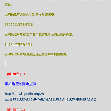
百位,
台灣民政府人員八十位,雙方共 襄盛舉。
( 7 ) 2011年12月31日
台灣民政府舉辦
忘年會
與發放首期
台灣公民身份證
。
( 8 ) 2012年1月27日
台灣民政府首期
高級行政人員
訓練班開始培訓。
附註流亡 (一)
流亡政府的現象
術語
http://zh.wikipedia.org/zh-
tw/%E6%B5%81%E4%BA%A1%E6%94%BF%E5%BA%9C
附註流亡 (二)