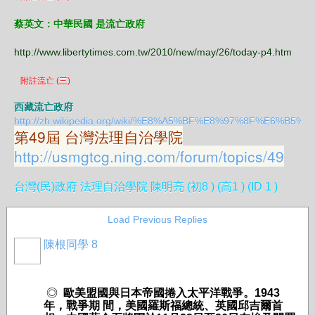
蔡英文：中華民國 是流亡政府
http://www.libertytimes.com.tw/2010/new/may/26/today-p4.htm
附註流亡 (三)
西藏流亡政府
http://zh.wikipedia.org/wiki/%E8%A5%BF%E8%97%8F%E6%B5%
第49屆 台灣法理自治學院
http://usmgtcg.ning.com/forum/topics/49
台灣(民)政府 法理自治學院 陳明亮 (初8 ) (高1 ) (ID 1 )
Load Previous Replies
陳根同學 8
◎
歐美
盟國與日本帝國捲入太平洋戰爭。
1943
年，戰爭期
間，美國羅斯福總統、英國邱吉爾首