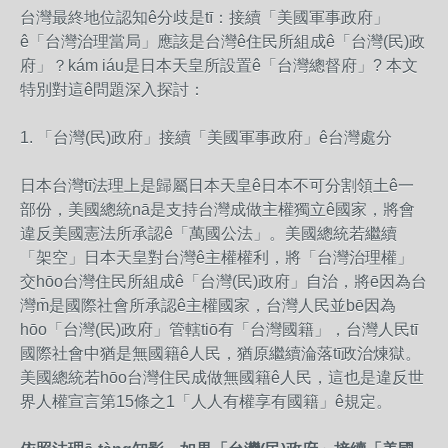
台灣最終地位認知ê分歧是tī：接續「美國軍事政府」
ê「台灣治理當局」應該是台灣ê住民所組成ê「台灣(民)政
府」？kám iáu是日本天皇所設置ê「台灣總督府」? 本文
特別對這ê問題深入探討：
1. 「台灣(民)政府」接續「美國軍事政府」ê台灣處分
日本台灣tī法理上是歸屬日本天皇ê日本不可分割領土ê一
部份，美國總統nā是支持台灣成做主權獨立ê國家，將會
違反美國憲法所承認ê「萬國公法」。美國總統若繼續
「架空」日本天皇對台灣ê主權權利，將「台灣治理權」
交hōo台灣住民所組成ê「台灣(民)政府」自治，將ē因為台
灣m̄是國際社會所承認ê主權國家，台灣人民並bē因為
hōo「台灣(民)政府」管轄tiō有「台灣國籍」，台灣人民tī
國際社會中猶是無國籍ê人民，猶原繼續淪落tī政治煉獄。
美國總統若hōo台灣住民成做無國籍ê人民，這也是違反世
界人權宣言第15條之1「人人有權享有國籍」ê規定。