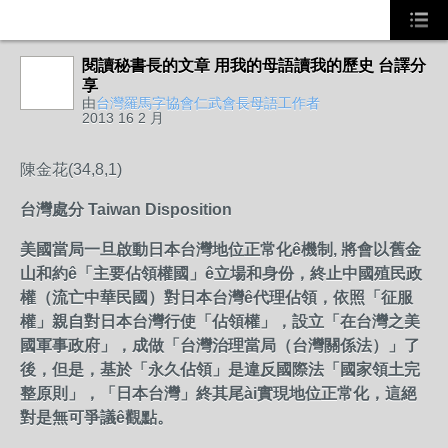
閱讀秘書長的文章 用我的母語讀我的歷史 台譯分
享
由
台灣羅馬字協會仁武會長母語工作者
2013 16 2 月
陳金花(34,8,1)
台灣處分
Taiwan Disposition
美國當局一旦啟動日本台灣地位正常化
ê
機制
,
將會以舊金
山和約
ê
「主要佔領權國」
ê
立場和身份，終止中國殖民政
權（流亡中華民國）對日本台灣
ê
代理佔領，依
照
「征服
權」親自對日本台灣行使「佔領權」，設立「在台灣之美
國軍事政府」，成
做
「台灣治理當局（台灣關係法）」
了
後，但是，基於「永久佔領」是違反國際法「國家領土完
整原則」，「日本台灣」終
其尾
ài
實現地位正常化，這絕
對是無可爭議
ê
觀點。