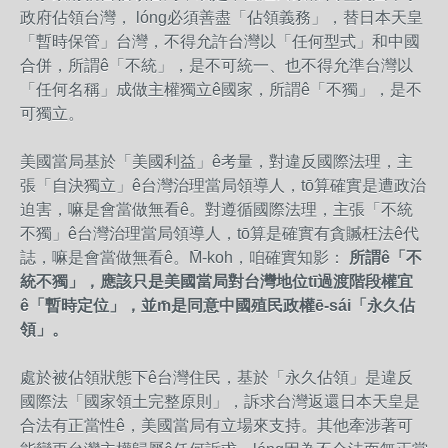
政府佔領台灣， lóng必須善盡「佔領義務」，替日本天皇
「暫時保管」台灣，不得允許台灣以「任何型式」和中國
合併，所謂ê「不統」，是不可統一、也不得允準台灣以
「任何名稱」成做主權獨立ê國家，所謂ê「不獨」，是不
可獨立。
美國當局基於「美國利益」ê考量，對違反國際法理，主
張「自決獨立」ê台灣治理當局領導人，tō算確實是遭政治
迫害，嘛是會當做無看ê。對遵循國際法理，主張「不統
不獨」ê台灣治理當局領導人，tō算是確實有貪贓枉法ê代
誌，嘛是會當做無看ê。M̄-koh，咱確實知影：
所謂
ê
「不
統不獨」，應
該
只是美國當局對台灣地位
tī
過渡階段權宜
ê
「暫時定位」，
並
m̄
是
同意中國殖民政權
ē-sái
「永久佔
領」。
處於被佔領狀態下ê台灣住民，基於「永久佔領」是違反
國際法「國家領土完整原則」，訴求台灣返還日本天皇是
合法有正當性ê，美國當局有立場來支持。其他牽涉著可