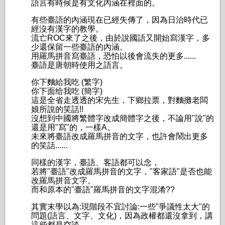
語言有時候是有文化內涵在裡面的。
有些臺語的內涵現在已經失傳了，因為日治時代已
經沒有漢字的教學。
流亡ROC來了之後，由於說國語又開始寫漢字，多
少還保留一些臺語的內涵。
用羅馬拼音寫臺語，恐怕以後會流失的更多......
臺語是唐朝時使用之語言。
你下麵給我吃 (繁字)
你下面给我吃 (簡字)
這是全省走透透的宋先生，下鄉拉票，對麵攤老闆
娘所說的笑話!!
沒想到中國將繁體字改成簡體字之後，不論用"說"的
還是用"寫"的，一樣A。
未來將臺語改成羅馬拼音的文字，也許會鬧出更多
的笑話......
同樣的漢字，臺語、客語都可以念，
若將"臺語"改成羅馬拼音的文字，"客家語"是否也能
改羅馬拼音文字。
而和原本的"臺語"羅馬拼音的文字混淆??
其實末學以為:現階段不宜討論:一些"爭議性太大"的
問題(語言、文字、文化)，因為政權都還沒拿到，講
這些都是空談......