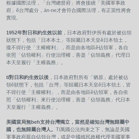
根據國際法理，「台灣總督府」將會接續「美國軍事政
府」ê台灣處分，án-ne才會符合國際法理，有正當性將會
實現。
1952
年對日和約生效
以
前
，日本政府對伊所有處於被佔領
狀態下，包括「日本本土」等歸屬日本天皇ê日本領土，
攏不得行使「主權權利」，而是由各地區ê佔領軍，各自
依照「佔領權利」行使治理權，善盡「佔領義務」代理日
本天皇履行「主權義務」。
tī
對日和約生效
以
後
，日本政府對所有「猶原」處於被佔
領ê狀態下，包括「台灣」等歸屬日本天皇ê日本領土，皆
不得行使「主權權利」，而是由各地區ê佔領軍，各自依
照「佔領權利」來行使治理權，善盡「佔領義務」代日本
天皇履行「主權義務」。
美國當局
無
beh
支持台灣獨立，當然是確知台灣
無
歸屬中
國，也
無
歸屬台灣人。
Tī萬國公法拘束之下，無論是美國
軍事政府親自佔領台灣，或是中國殖民政權代理美國軍事