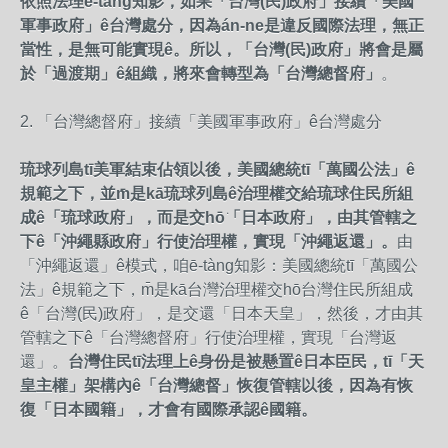
依照法理
ē-tàng
知
影
，如果「台灣
(
民
)
政府」接續「美國
軍事政府」
ê
台灣處分，因為
án-ne
是違反國際法理，無正
當性，
是無
可能實現
ê
。
所以
，「台灣
(
民
)
政府」將會是屬
於「過渡期」
ê
組織，將
來
會轉型為「台灣總督府」
。
2. 「台灣總督府」接續「美國軍事政府」ê台灣處分
琉球列島
tī
美軍結束佔領
以
後，美國總統
tī
「萬國公法」
ê
規範
之
下，並
m̄
是
kā
琉球列島
ê
治理權交給琉球住民所組
成
ê
「琉球政府」，而是交
hō͘
「日本政府」，由其
管
轄之
下
ê
「沖繩縣政府」行使治理權，實現「沖繩返還」。
由
「沖繩返還」ê模式，咱ē-tàng知影：美國總統tī「萬國公
法」ê規範之下，m̄是kā台灣治理權交hō͘台灣住民所組成
ê「台灣(民)政府」，是交還「日本天皇」，然後，才由其
管轄之下ê「台灣總督府」行使治理權，實現「台灣返
還」。
台灣住民
tī
法理
上
ê
身份
是
被懸置
ê
日本臣民，
tī
「天
皇主權」架構內
ê
「台灣總督」恢復管轄
以
後，因
為有
恢
復「日本國籍」，才會有國際承認
ê
國籍。