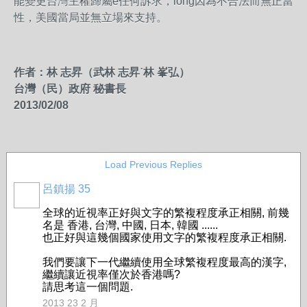
能變更台灣主權歸屬ê任何訴求，lóng因為不合法而無正當
性，美國當局並無立場來支持。
作者：林
志昇（武林
志昇
˙
林
峯弘）
台灣（民）政府
秘書長
2013/02/08
Load Previous Replies
呂鎮揚 35
全球的近視率正好與文字的繁複程度承正相關, 前幾
名是 香港, 台灣, 中國, 日本, 韓國 ......
也正好與這幾個國家使用文字的繁複程度承正相關.
我們要讓下一代繼續使用全球繁複程度最高的漢字,
繼續讓近視率僅次於香港嗎?
請思考這一個問題.
2013 23 2 月