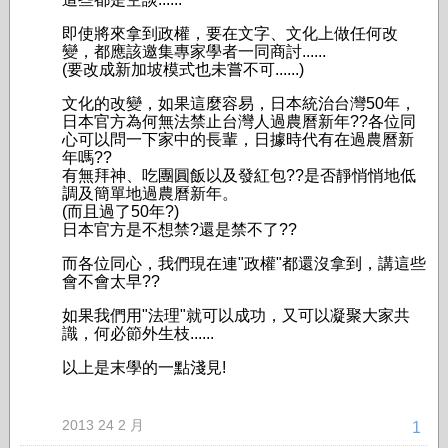
即使將來拿到政權，要在文字、文化上做任何改
變，都應該邀集專家學者一同商討......
(要改成新加坡模式也未嘗不可......)
文化的改變，如果這麼容易，日本統治台灣50年，
日本官方為何無法禁止台灣人過農曆新年??各位同
心可以問一下家中的長輩，日據時代有在過農曆新
年嗎??
有無拜神、吃團圓飯以及發紅包??是否靜悄悄地低
調及簡單地過農曆新年。
(而且過了50年?)
日本官方是不想禁?還是禁不了??
而各位同心，我們現在連"政權"都還沒拿到，講這些
會不會太早??
如果我們用"法理"就可以成功，又可以凝聚大家共
識，何必節外生枝......
以上是末學的一點淺見!
2013 24 2 月
1