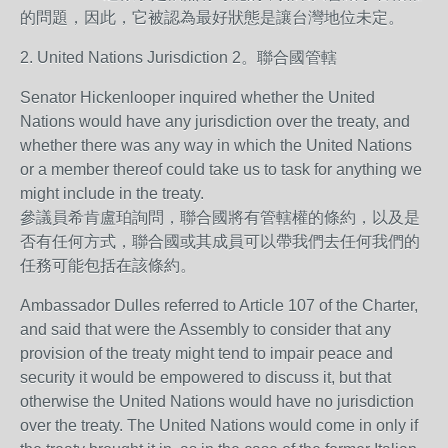
的問題，因此，它被認為最好狀態是讓台灣地位未定。
2. United Nations Jurisdiction 2。聯合國管轄
Senator Hickenlooper inquired whether the United
Nations would have any jurisdiction over the treaty, and
whether there was any way in which the United Nations
or a member thereof could take us to task for anything we
might include in the treaty.
參議員希肯盧珀詢問，聯合國將有管轄權的條約，以及是
否有任何方式，聯合國或其成員可以帶我們去任何我們的
任務可能包括在該條約。
Ambassador Dulles referred to Article 107 of the Charter,
and said that were the Assembly to consider that any
provision of the treaty might tend to impair peace and
security it would be empowered to discuss it, but that
otherwise the United Nations would have no jurisdiction
over the treaty. The United Nations would come in only if