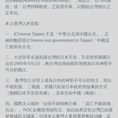
諮詢機構(Advisory Instrumentality)」，為設立「台灣民政
府」或「台灣邦聯政府」之前置作業，以開始台灣地位之
正常化。
本土臺灣人的盲點：
一、(Chinese Taipei) 不是「中華台北或中國台北」，正
確的翻譯是(Chinese exil government in Taipei)「中國流
亡政府在台北」
二、大清皇帝永遠割讓台灣給日本天皇，天皇按照萬國公
法在1945年4月1日，將台灣澎湖由殖民地變為日本神聖不
可分的國土。
三、 臺灣領土法理上成為日本的神聖不可分割領土，所以
不能割讓。 二戰後，美國只好逼日本政府用放棄的方式
（無關日本天皇所有權），沒有交給中國（兩個）。
四、國際法上鐵則「佔領不能移轉主權」「流亡不能就地
合法」， ROC企圖使用假民主、假自由來宣告台灣已由選
舉變成民主國家，引誘本土臺灣人要用選舉奪統治權，這