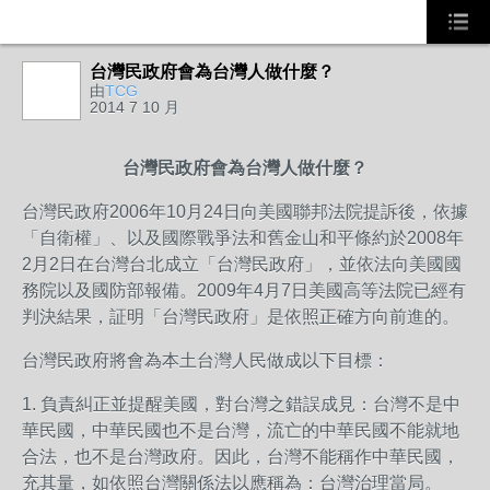
台灣民政府會為台灣人做什麼？
由
TCG
2014 7 10 月
台灣民政府會為台灣人做什麼？
台灣民政府2006年10月24日向美國聯邦法院提訴後，依據
「自衛權」、以及國際戰爭法和舊金山和平條約於2008年
2月2日在台灣台北成立「台灣民政府」，並依法向美國國
務院以及國防部報備。2009年4月7日美國高等法院已經有
判決結果，証明「台灣民政府」是依照正確方向前進的。
台灣民政府將會為本土台灣人民做成以下目標：
1. 負責糾正並提醒美國，對台灣之錯誤成見：台灣不是中
華民國，中華民國也不是台灣，流亡的中華民國不能就地
合法，也不是台灣政府。因此，台灣不能稱作中華民國，
充其量，如依照台灣關係法以應稱為：台灣治理當局。