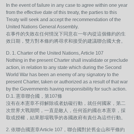
In the event of failure in any case to agree within one year
from the effective date of this treaty, the parties to this
Treaty will seek and accept the recommendation of the
United Nations General Assembly.
在事件的失敗在任何情況下同意在一年內從這個條約的生
效日期，雙方對本條約將尋求和接受的建議聯合國大會。
D. 1. Charter of the United Nations, Article 107
Nothing in the present Charter shall invalidate or preclude
action, in relation to any state which during the Second
World War has been an enemy of any signatory to the
present Charter, taken or authorized as a result of that war
by the Governments having responsibility for such action.
D.1. 憲章聯合國，第107條
沒有在本憲章不得解除或者妨礙行動，就任何國家，第二
次世界大戰期間，一直是敵人，任何簽約國在本憲章，採
取或授權，結果那場戰爭的各國政府有責任為這些行動。
2. 依聯合國憲章Article 107，聯合國對於舊金山和平條約