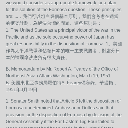
we would consider as appropriate framework for a plan
for the solution of the Formosa question. These principles
are: ...，我們可以坦白幾個基本原則，我們會考慮在適當
的框架計劃，為解決台灣的問題。這些原則是：
1. The United States as a principal victor of the war in the
Pacific and as the sole occupying power of Japan has
great responsibility in the disposition of Formosa. 1。美國
作為太平洋戰爭和佔領日本的唯一主要戰勝者，對處分日
本的福爾摩沙應負有很大責任。
B. Memorandum by Mr. Robert A. Fearey of the Office of
Northeast Asian Affairs Washington, March 19, 1951
B. 美國東北亞事務局羅伯特A. Fearey備忘錄。華盛頓，
1951年3月19日
1. Senator Smith noted that Article 3 left the disposition of
Formosa undetermined. Ambassador Dulles said that
provision for the disposition of Formosa by decision of the
General Assembly if the Far Eastern Big Four failed to