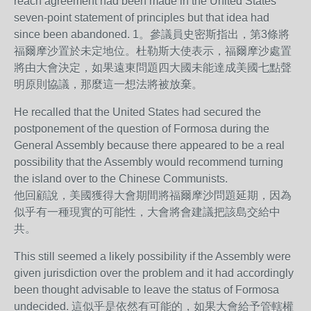
reach agreement had been made in the United States
seven-point statement of principles but that idea had
since been abandoned. 1。參議員史密斯指出，第3條將
福爾摩沙置於未定地位。杜勒斯大使表示，福爾摩沙處置
將由大會決定，如果遠東問題四大國未能達成美國七點聲
明原則協議，那麼這一想法將被放棄。
He recalled that the United States had secured the
postponement of the question of Formosa during the
General Assembly because there appeared to be a real
possibility that the Assembly would recommend turning
the island over to the Chinese Communists.
他回顧說，美國獲得大會期間將福爾摩沙問題延期，因為
似乎有一種現實的可能性，大會將會建議把該島交給中
共。
This still seemed a likely possibility if the Assembly were
given jurisdiction over the problem and it had accordingly
been thought advisable to leave the status of Formosa
undecided. 這似乎是依然有可能的，如果大會給予管轄權