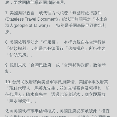
務，要求國防部導正國務院法理。
7. 美國應以親自，或代理方式核發「無國籍旅行證件
(Stateless Travel Document)」給法理無國籍之「本土台
灣人(people of Taiwan)」，特別是美國高院已經做出判
決。
8. 美國依戰爭法之「征服權」，有權力親自在台灣行使
「佔領權利」，但是也必須履行「佔領權利」所衍生之
「佔領義務」。
9. 規劃未來「台灣民政府」或「台灣邦聯政府」政治體
制。
10. 台灣民政府將向美國軍事政府陳情。美國軍事政府其
「現任代理人」馬英九先生，並無立場審判及羈押其「前
任代理人」陳水扁先生，透過此管道訴求，應立即釋放
「陳水扁先生」。
依照美國執行軍事佔領模式，美國政府必須承認此「權宜