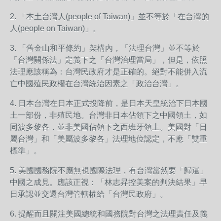
2. 「本土台灣人(people of Taiwan)」並不等於「在台灣的
人(people on Taiwan)」。
3. 「舊金山和平條約」架構內，「法理台灣」並不等於
「台灣關係法」定義下之「台灣治理當局」，但是，依照
法理應該稱為：台灣民政府才是正確的。絕對不能併入流
亡中國殖民政權在台灣統治因素之「政治台灣」。
4. 日本台灣在日本正式投降前，是日本天皇統治下日本國
土一部份，非殖民地。台灣非日本佔領下之中國領土，如
同波多黎各，並非美國佔領下之西班牙領土。美國對「日
屬台灣」和「美屬波多黎各」法理地位認定，不應「雙重
標準」。
5. 美國國務院不應無視國際法理，有台灣當然要「歸還」
中國之成見。應該正視：「林志昇控美案的判決結果」早
日承認並交還台灣管轄權給「台灣民政府」。
6. 提醒而且關注美國總統和國務院對台灣之法理責任及義