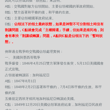
因此可以分成四個「狀態點」來說明。
A點：交戰國對敵方佔領開始。主要佔領權國的軍政府開始。
B點：雙方簽署和平條約後，和平條約生效。
C點：主要佔領權國軍政府結束。
D點：
佔領法下的領土最終狀態，如果是神聖不可分割領土時沒有
割讓問題，C點就會完成「主權歸還」手續，但如果是殖民地，則
會有牽渋「割讓或轉讓」問題，A點到C點是佔領法下的「暫時狀
態」。
例舉過去戰爭時交戰國佔領處理實例：
一、 美國與墨西哥戰爭
戰爭爆發：1846年4月25日雙方軍隊發生衝突，5月13日美國國會
正式宣戰。
占領後被轉讓區：加利福尼亞
A點：1847年8月1日
B點：1848年2月2日簽署和平條約，7月4日和平條約生效。和平
條約第
五條規定西班牙殖民地加利福尼亞轉讓給美國。
C點：1849年12月20日美國佔領軍政府結束，加利福尼亞民政府