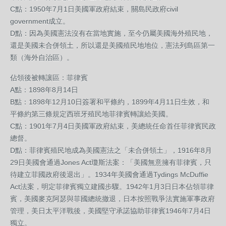
C點：1950年7月1日美國軍政府結束，關島民政府civil
government成立。
D點：因為美國憲法沒有在當地實施，至今仍屬美國海外殖民地，
還是美國未合併領土，所以還是美國殖民地地位，憲法列島區第一
類（海外自治區）。
佔領後被轉讓區：菲律賓
A點：1898年8月14日
B點：1898年12月10日簽署和平條約，1899年4月11日生效，和
平條約第三條規定西班牙殖民地菲律賓轉讓給美國。
C點：1901年7月4日美國軍政府結束，美總統任命首任菲律賓民政
總督。
D點：菲律賓殖民地成為美國憲法之「未合併領土」，1916年8月
29日美國會通過Jones Act瓊斯法案：「美國無意擁有菲律賓，只
待建立菲國政府後退出」。1934年美國會通過Tydings McDuffie
Act法案，明定菲律賓獨立建國步驟。1942年1月3日日本佔領菲律
賓，美國麥克阿瑟與菲國總統撤退，日本按照戰爭法實施軍事政府
管理，美日太平洋戰後，美國堅守承諾協助菲律賓1946年7月4日
獨立。