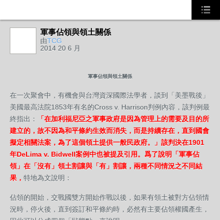
軍事佔領與領土關係
由
TCG
2014 20 6 月
軍事佔領與領土關係
在一次聚會中，有機會與台灣資深國際法學者，談到「美墨戰後」
美國最高法院1853年有名的Cross v. Harrison判例內容，該判例最
終指出：
「在加利福尼亞之軍事政府是因為管理上的需要及目的所
建立的，故不因為和平條約生效而消失，而是持續存在，直到國會
擬定相關法案，為了這個領土提供一般民政府。」該判決在1901
年DeLima v. Bidwell案例中也被提及引用。爲了說明「軍事佔
領」在「沒有」領土割讓與「有」割讓，兩種不同情況之不同結
果，
特地為文說明：
佔領的開始，交戰國雙方開始作戰以後，如果有領土被對方佔領情
況時，停火後，直到簽訂和平條約時，必然有主要佔領權國產生，