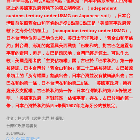
自1945年起台灣從A點至B點，也就是「日本帝國原來領土台灣地
區上的
美國軍政府管轄下的獨立關稅區」（independent
customs territory under
USMG on Japanese soil），日本台
灣目前依照舊金山和平條約是從B點至C點正
是「美國軍事政府管
轄下之海外佔領領土」（occupation territory under USMG）。
日本台灣地位與古巴地位比較。美日太平洋戰後，「舊金山和平條
約」對台灣、澎湖的處置與美西戰後「巴黎和約」對古巴之處置有
事實的雷同，但是，古巴是殖民地，台灣已經是領土。可以作比
較：美國是兩者的「主要佔領權」國，古巴於「巴黎和約」第一條
被確認，日本台灣於「舊金山和約」第二十三條被確認。古巴被原
來領土的「所有權國」割讓出去，日本台灣並沒有被轉讓出去；古
巴在和約第一條，日本台灣在和約第二b條。「美國軍政府」擁有
處分及支配權，古巴於和約第一條，日本台灣於和約第四b條被述
明。「美國軍政府」有對該區「佔領事實」存在，古巴於和約第一
條，日本台灣於和約第四b條與1907年之海牙公約被規定。
作者：林 志昇（武林 志昇˙林 峯弘）
台灣民政府 秘書長
2014/06/20
6 名會員喜歡這