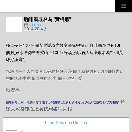
咖啡廳取名為"實相廳"
由
wisdom
2014 28 4 月
秘書長在4.27的國安參謀聯席會議演講中提到:咖啡廳座位有108
個,剛好水滸傳中有梁山泊108個好漢,所以有人建議取名為''108英
雄好漢廳",
水滸傳中的人物美其名是綠林好漢,講白了就是強盜,專門做打家刧
舍的無本生意,取這樣的名字,個人覺得不妥
我覺得
,希
咖啡廳是大家用電腦找資料,追求台灣國際地位真相的地方.所以個人建議取名為"
實相廳
"
望大家都能在這裏找到各種真相
Load Previous Replies