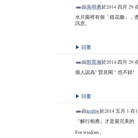
由
吳明勇
於
2014 四月 29 
水月園裡有個「鏡花廳」，
訊息。
回覆
▶
由
郭景瀚
於
2014 四月 29 
個人認為" 賢良閣 " 也不錯!
事務局
回覆
▶
由
leelitw
於
2014 五月 1 在1
『解行相應』才是最完美的
事務局
For wisdom ,