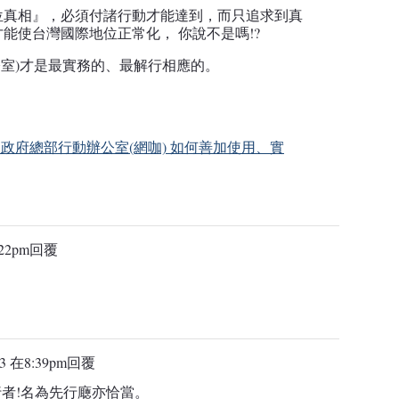
位真相』，必須付諸行動才能達到，而只追求到真
能使台灣國際地位正常化， 你說不是嗎!?
(行動辦公室)才是最實務的、最解行相應的。
ice 台灣民政府總部行動辦公室(網咖) 如何善加使用、實
22pm
回覆
3 在8:39pm
回覆
者!名為先行廰亦恰當。