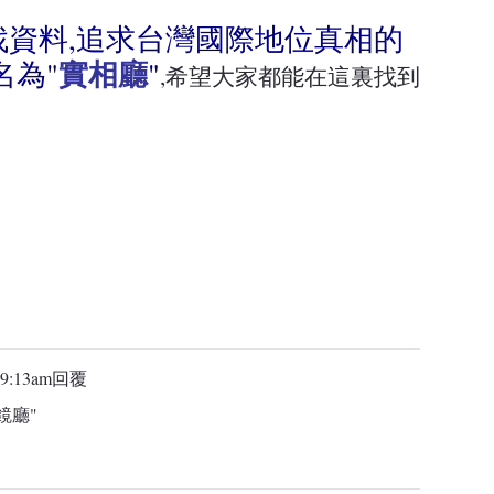
資料,追求台灣國際地位真相的
實相廳
名為"
"
,希望大家都能在這裏找到
9:13am
回覆
鏡廳"