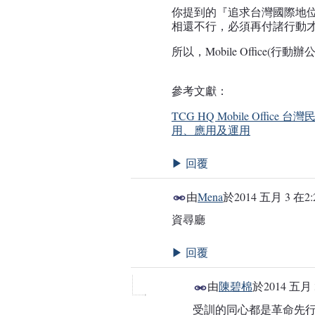
你提到的『追求台灣國際地
相還不行，必須再付諸行動才
所以，Mobile Office
參考文獻：
TCG HQ Mobile Off
用、應用及運用
回覆
▶
由
Mena
於
2014 五月 3 在2:
資尋廳
回覆
▶
由
陳碧棉
於
2014 五月 
受訓的同心都是革命先行