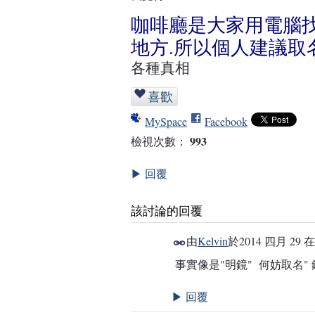
咖啡廳是大家用電腦找
地方.所以個人建議取
各種真相
喜歡
MySpace
Facebook
993
檢視次數：
回覆
▶
該討論的回覆
由
Kelvin
於
2014 四月 29 在
事實像是"明鏡" 何妨取名" 
回覆
▶