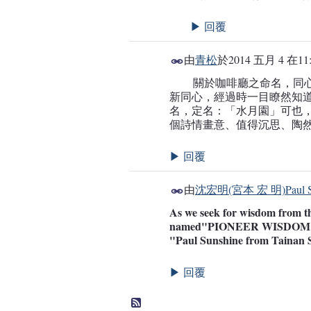
回覆
▶
由
青松
於
2014 五月 4 在11
關於咖啡廳之命名，同心
新同心，經過時一目瞭然知
名，定名：「水月園」可也
個詩情畫意、值得沉思、陶
回覆
▶
由
沈宏明(宮本 宏 明)Paul Su
As we seek for wisdom from the
named"PIONEER WISDOM CE
"Paul Sunshine from Tainan S
回覆
▶