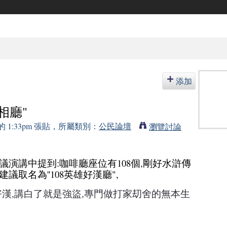
添加
相廳"
8 的 1:33pm 張貼，所屬類別：
公民論壇
瀏覽討論
會議演講中提到:咖啡廳座位有108個,剛好水滸傳
議取名為''108英雄好漢廳",
漢,講白了就是強盜,專門做打家刧舍的無本生