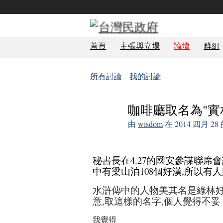
首頁
主張與立場
論壇
群組
所有討論
我的討論
咖啡廳取名為"實
由
wisdom
在 2014 四月 2
秘書長在4.27的國安參謀聯席
中有梁山泊108個好漢,所以有人建
水滸傳中的人物美其名是綠林好
意,取這樣的名字,個人覺得不妥
我覺得