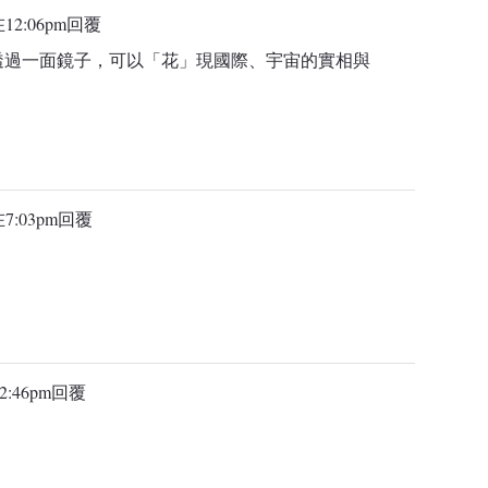
在12:06pm
回覆
透過一面鏡子，可以「花」現國際、宇宙的實相與
在7:03pm
回覆
2:46pm
回覆