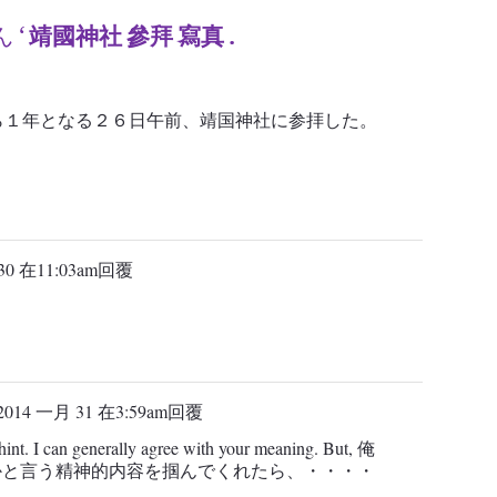
ん
‘
靖國神社
參拜
寫真
.
ら１年となる２６日午前、靖国神社に参拝した。
30 在11:03am
回覆
2014 一月 31 在3:59am
回覆
 hint. I can generally agree with your meaning. But, 俺
かと言う精神的内容を掴んでくれたら、・・・・