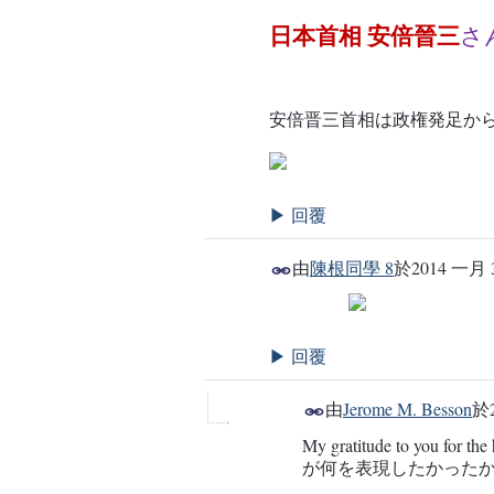
さ
日本首相 安倍晉三
安倍晋三首相は政権発足か
回覆
▶
由
陳根同學 8
於
2014 一月 
回覆
▶
由
Jerome M. Besson
於
My gratitude to you for the
が何を表現したかった