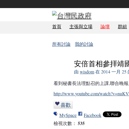
首頁
主張與立場
論壇
群組
所有討論
我的討論
安倍首相參拝靖
由
wisdom
在 2014 一月 2
看到秘書長法理點召的上課,聯合晚報
http://www.youtube.com/watch?v=nuKV
喜歡
MySpace
Facebook
535
檢視次數：