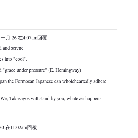
4 一月 26 在4:07am
回覆
d and serene.
es into "cool".
ed "grace under pressure" (E. Hemingway)
pan the Formosan Japanese can wholeheartedly adhere
 We, Takasagos will stand by you, whatever happens.
30 在11:02am
回覆