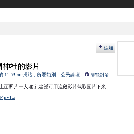
添加
國神社的影片
5 的 11:53pm 張貼，所屬類別：
公民論壇
瀏覽討論
上面照片一大堆字,建議可用這段影片截取圖片下來
P-jiVLc