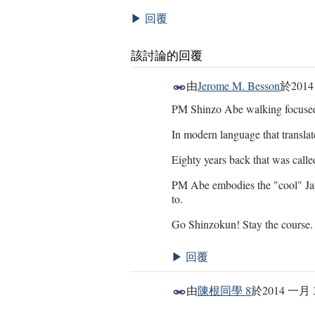
回覆
▶
該討論的回覆
由
Jerome M. Besson
於
201
PM Shinzo Abe walking focuse
In modern language that translat
Eighty years back that was call
PM Abe embodies the "cool" Ja
to.
Go Shinzokun! Stay the course.
回覆
▶
由
陳根同學 8
於
2014 一月 