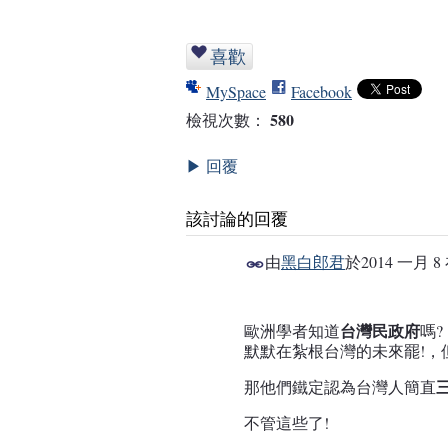
喜歡
MySpace
Facebook
580
檢視次數：
回覆
▶
該討論的回覆
由
黑白郎君
於
2014 一月 8 
事務局
台灣民政府
歐洲學者知道
嗎?
默默在紮根台灣的未來罷!，
那他們鐵定認為台灣人簡直
不管這些了!