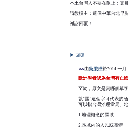
本土台灣人不要在阻止：支
請教樓主：這個中華台北早
謝謝回覆！
回覆
▶
由
吳秉樺
於
2014 一月 
歐洲學者認為台灣有亡
至於，原文是寫哪個單字
就"國"這個字可代表的
可以指台灣治理當局、地
1.地理概念的疆域
2.區域內的人民或團體