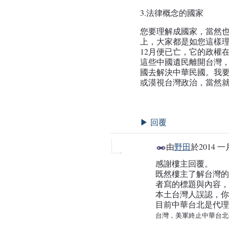
3.法律概念的國家
您要理解成國家，當然
上，大家都是如您這樣理
12月便已亡，它的政權
這些中國遺民離開台灣
國去解決中華民國。我
或漠視台灣政治，當然
回覆
▶
由
野田
於
2014 一
感謝樓主回覆。
既然樓主了解台灣的
者寫的標題與內容，
本土台灣人誤認，你
目前中華台北是代理
台灣，美軍終止
中華台北