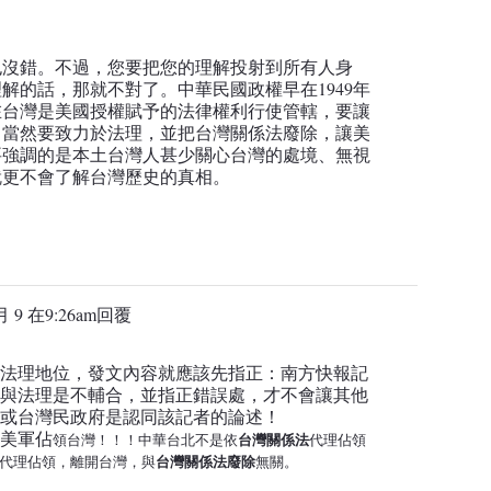
也沒錯。不過，您要把您的理解投射到所有人身
解的話，那就不對了。中華民國政權早在1949年
在台灣是美國授權賦予的法律權利行使管轄，要讓
，當然要致力於法理，並把台灣關係法廢除，讓美
要強調的是本土台灣人甚少關心台灣的處境、無視
就更不會了解台灣歷史的真相。
月 9 在9:26am
回覆
法理地位，發文內容就應該先指正：
南方快報記
與法理是不輔合，並指正錯誤處，才不會讓其他
或台灣民政府是認同該記者的論述！
美軍佔
台灣關係法
領台灣！！！中華台北不是依
代理佔領
台灣關係法廢除
代理佔領，離開台灣，與
無關。