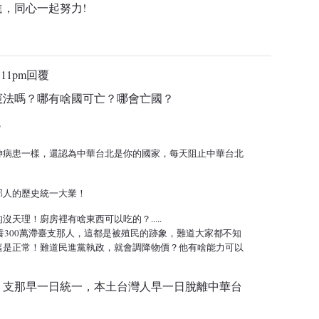
，同心一起努力!
:11pm
回覆
憲法嗎？哪有啥國可亡？哪會亡國？
？
神病患一樣，還認為中華台北是你的國家，
每天阻止中華台北
那人的歷史統一大業！
天理！廚房裡有啥東西可以吃的？.....
養300萬滯臺支那人，
這都是被殖民的跡象，難道大家都不知
這是正常！
難道民進黨執政，就會調降物價？他有啥能力可以
！支那早一日統一，本土台灣人早一日脫離中華台