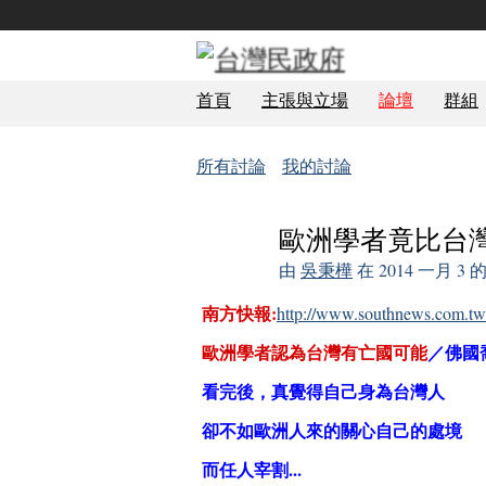
首頁
主張與立場
論壇
群組
所有討論
我的討論
歐洲學者竟比台灣
由
吳秉樺
在 2014 一月 3
南方快報:
http://www.southnews.com.tw/
歐洲學者認為台灣有亡國可能
／佛國
看完後，真覺得自己身為台灣人
卻不如歐洲人來的關心自己的處境
而任人宰割...