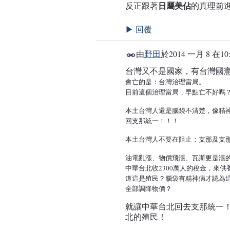
日屬美佔
反正跟著
的真理前進
回覆
▶
由
野田
於
2014 一月 8 在10
台灣又不是國家，有台灣國
會亡的是：台灣治理當局。
目前這個治理當局，早點亡不好嗎
本土台灣人還是腦袋不清楚，像精
回支那統一！！！
本土台灣人不要在阻止：支那及支
油電亂漲、物價飛漲、瓦斯更是漲的沒
中華台北收2300萬人的稅金，來供
道這是殖民？腦袋有精神病才認為
全部調降物價？
就讓中華台北回去支那統一
北的殖民！