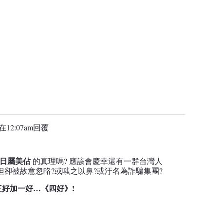
在12:07am
回覆
日屬美佔
的真理嗎? 應該會慶幸還有一群台灣人
但卻被故意忽略?或嗤之以鼻?或汙名為詐騙集團?
三好加一好
…
《
四好
》!