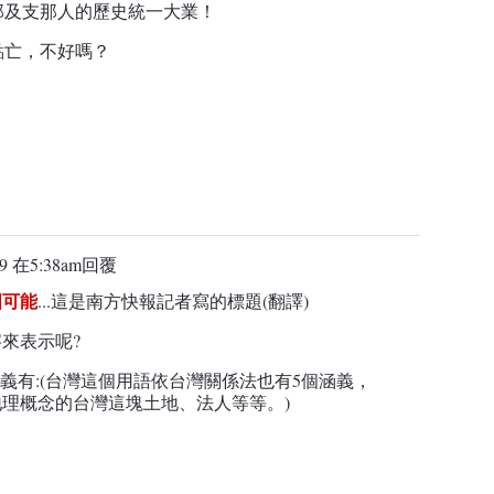
那及支那人的歷史統一大業！
點亡，不好嗎？
9 在5:38am
回覆
國可能
...這是南方快報記者寫的標題(翻譯)
來表示呢?
涵義有:(台灣這個用語依台灣關係法也有5個涵義，
理概念的台灣這塊土地、法人等等。)