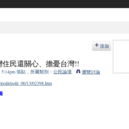
添加
住民還關心、擔憂台灣!!
 的 5:14pm 張貼，所屬類別：
公民論壇
瀏覽討論
polit/polit_00/13/02398.htm
喬