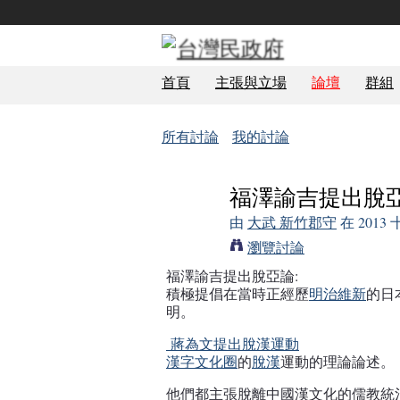
首頁
主張與立場
論壇
群組
所有討論
我的討論
福澤諭吉提出脫亞
由
大武 新竹郡守
在 2013
瀏覽討論
福澤諭吉提出脫亞論:
積極
提倡在當時正經歷
明治維新
的日
明。
蔣為文提出脫漢運動
漢字文化圈
的
脫漢
運動的理論論述。
他們都主張脫離中國漢文化的
儒教統