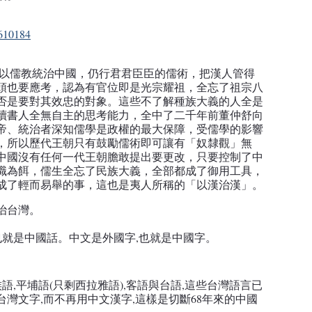
0610184
但以儒教統治中國，仍行君君臣臣的儒術，把漢人管得
頭也要應考，認為有官位即是光宗耀祖，全忘了祖宗八
否是要對其效忠的對象。這些不了解種族大義的人全是
讀書人全無自主的思考能力，全中了二千年前董仲舒向
帝、統治者深知儒學是政權的最大保障，受儒學的影響
，所以歷代王朝只有鼓勵儒術即可讓有「奴隸觀」無
中國沒有任何一代王朝膽敢提出要更改，只要控制了中
職為餌，儒生全忘了民族大義，全部都成了御用工具，
成了輕而易舉的事，這也是夷人所稱的「以漢治漢」。
治台灣。
,也就是中國話。中文是外國字,也就是中國字。
族語,平埔語(只剩西拉雅語),客語與台語,這些台灣語言已
灣文字,而不再用中文漢字,這樣是切斷68年來的中國