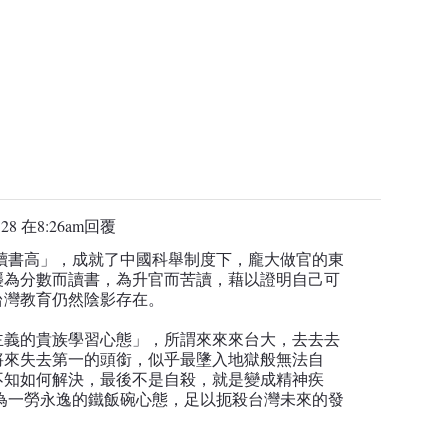
28 在8:26am
回覆
讀書高」，成就了中國科舉制度下，龐大做官的東
襲為分數而讀書，為升官而苦讀，藉以證明自己可
台灣教育仍然陰影存在。
主義的貴族學習心態」，所謂來來來台大，去去去
將來失去第一的頭銜，似乎最墬入地獄般無法自
不知如何解決，最後不是自殺，就是變成精神疾
為一勞永逸的鐵飯碗心態，足以扼殺台灣未來的發