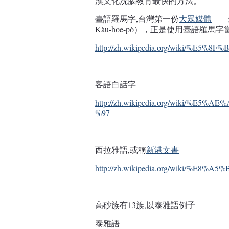
漢文化洗腦教育最快的方法。
臺語羅馬字,台灣第一份
大眾媒體
——
Kàu-hōe-pò），正是使用臺語羅
http://zh.wikipedia.org/wiki/%
客語白話字
http://zh.wikipedia.org/wiki/
%97
西拉雅語,或稱
新港文書
http://zh.wikipedia.org/wiki/%
高砂族有13族,以泰雅語例子
泰雅語