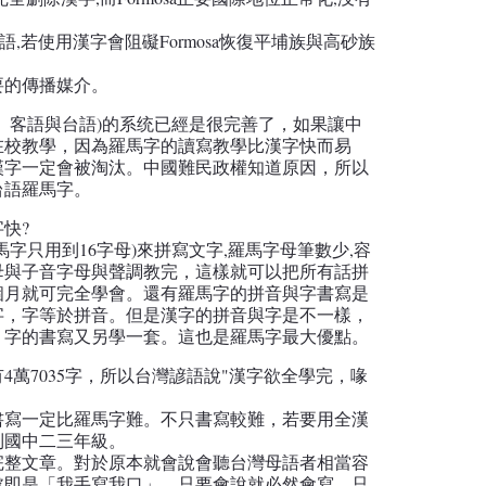
多族語,若使用漢字會阻礙Formosa恢復平埔族與高砂族
要的傳播媒介。
、客語與台語)的系统已經是很完善了，如果讓中
在校教學，因為羅馬字的讀寫教學比漢字快而易
漢字一定會被淘汰。中國難民政權知道原因，所以
台語羅馬字。
快?
馬字只用到16字母)來拼寫文字,羅馬字母筆數少,容
母與子音字母與聲調教完，這樣就可以把所有話拼
個月就可完全學會。還有羅馬字的拼音與字書寫是
字，字等於拼音。但是漢字的拼音與字是不一樣，
，字的書寫又另學一套。這也是羅馬字最大優點。
4萬7035字，所以台灣諺語說"漢字欲全學完，喙
書寫一定比羅馬字難。不只書寫較難，若要用全漢
到國中二三年級。
完整文章。對於原本就會說會聽台灣母語者相當容
處即是「我手寫我口」，只要會說就必然會寫、只