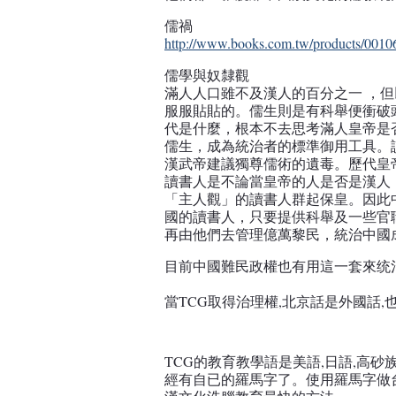
儒禍
http://www.books.com.tw/products/001
儒學與奴隸觀
滿人人口雖不及漢人的百分之一 ，
服服貼貼的。儒生則是有科舉便衝破
代是什麼，根本不去思考滿人皇帝是
儒生，成為統治者的標準御用工具。
漢武帝建議獨尊儒術的遺毒。歷代皇
讀書人是不論當皇帝的人是否是漢人
「主人觀」的讀書人群起保皇。因此
國的讀書人，只要提供科舉及一些官
再由他們去管理億萬黎民，統治中國
目前中國難民政權也有用這一套來统
當TCG取得治理權,北京話是外國話
TCG的教育教學語是美語,日語,高砂
經有自已的羅馬字了。使用羅馬字做台