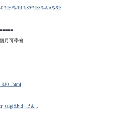
6%B3%B0%E9%9B%85%E8%AA%9E
=====
三個月可學會
t_8301.html
user=taigi&bid=15&...