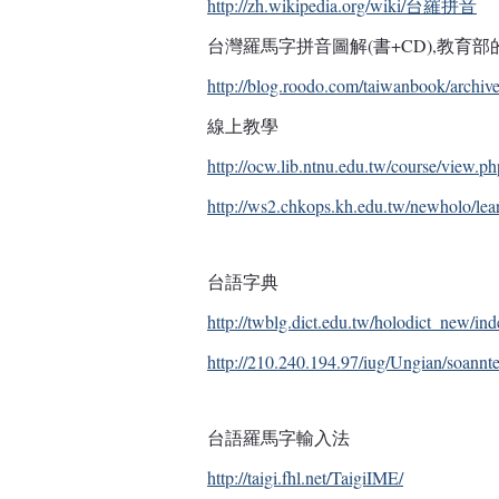
http://zh.wikipedia.org/wiki/台羅拼音
台灣羅馬字拼音圖解(書+CD),教育
http://blog.roodo.com/taiwanbook/archiv
線上教學
http://ocw.lib.ntnu.edu.tw/course/view.p
http://ws2.chkops.kh.edu.tw/newholo/le
台語字典
http://twblg.dict.edu.tw/holodict_new/ind
http://210.240.194.97/iug/Ungian/soannte
台語羅馬字輸入法
http://taigi.fhl.net/TaigiIME/