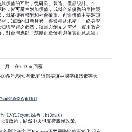
義與價值的互動，從研發、製造、產品設計、企
服務，皆可產生附加價值，成就企業優勢的良性競
獻，就能擁有報酬和社會敬重。創造價值主要源頭
學習，知識的日新月異，專業精益求精，「終身學
求知與學習之必然，讀書與創見之需求，實用教育
態，對台灣應以「鼓勵創造發明與落實創意思維」
十二月 1 在7:43pm
回覆
人300多年,明知有毒,難道還要讓中國字繼續毒害大
tch?v=R6iM8Wjh1RU
ch?v=LVfL7zysuuk&#t=1h13m10s
認同脫漢政策，顯然中央也支持脫漢政策。
全删除漢字,而Formosa正要國際地位正常化,没有