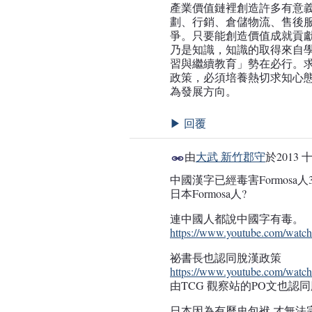
產業價值鏈裡創造許多有意
劃、行銷、倉儲物流、售後
爭。只要能創造價值成就貢
乃是知識，知識的取得來自
習與繼續教育」勢在必行。
政策，必須培養熱切求知心
為發展方向。
回覆
▶
由
大武 新竹郡守
於
2013 
中國漢字已經毒害Formosa
日本Formosa人?
連中國人都說中國字有毒。
https://www.youtube.com/wa
祕書長也認同脫漢政策
https://www.youtube.com/wat
由TCG 觀察站的PO文也
日本因為有歷史包袱,才無法完