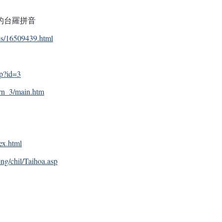
部的台羅拼音
es/16509439.html
hp?id=3
arn_3/main.htm
ex.html
ng/chil/Taihoa.asp