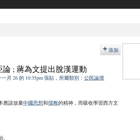
添加
論 ; 蔣為文提出脫漢運動
 十一月 26 的 10:35pm 張貼，所屬類別：
公民論壇
本應該放棄
中國思想
和
儒教
的精神，而吸收學習西方文
治。