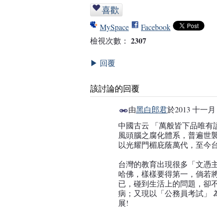
喜歡
MySpace
Facebook
2307
檢視次數：
回覆
▶
該討論的回覆
由
黑白郎君
於
2013 十一月 
中國古云 「萬般皆下品唯有
事務局
風頭腦之腐化體系，普遍世
以光耀門楣庇蔭萬代，至今
台灣的教育出現很多「文憑
哈佛，樣樣要得第一，倘若
已，碰到生活上的問題，卻
病；又現以「公務員考試」 
展!