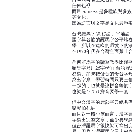
任何包袱，
而且Formosa 是多種族與
等文化。
因為語言與文字是文化最重
台灣羅馬字(高砂語、平埔語
國字與各族的羅馬字公平地
學，所以在這樣的環境下的
在1970年代在台灣全面禁止
為何羅馬字的讀寫教學比漢字
羅馬字只用26字母(而台語羅
易寫。如果把發音的母音字
寫出字來，學習時間只要三
一起的，也就是說拼音等於
也就是ㄅㄆㄇ拼音要學一套
但中文漢字的康熙字典總共有
鬚就拍死結"。
而且對一般小孩而言，漢字
字寫出完整文章，至少要學
但台灣羅馬字很快就可寫出
易，因為台灣羅馬字最大好