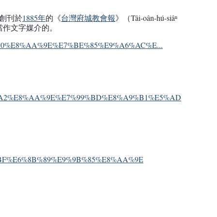
創刊於
1885年
的《
台灣府城教會報
》（Tâi-oân-hú-siâⁿ
馬字當作文字媒介的。
E5%8F%B0%E8%AA%9E%E7%BE%85%E9%A6%AC%E...
%E5%AE%A2%E8%AA%9E%E7%99%BD%E8%A9%B1%E5%AD
E8%A5%BF%E6%8B%89%E9%9B%85%E8%AA%9E