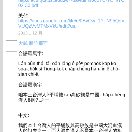
http://faculty.stust.edu.tw/~davidlim/601TC/TCH/TC
02-30.pdf
美佔
https://docs.google.com/file/d/0ByOw_1Y_N95QeV
VUQzVvMTMxVkU/edit?us...
2013 1 12 月
大武 新竹郡守
台語羅馬字:
Lán pún-thó͘ tâi-oân-lâng ê pêⁿ-po͘-cho̍k kap ko-
soa-cho̍k sī Tiong-kok cha̍p-chéng hàn-jîn ê chó͘-
sian chi-it.
台語羅漢字:
咱本土台灣人ê平埔族kap高砂族是中國 cha̍p-chéng
漢人ê祖先之一
中文:
我們本土台灣人的平埔族與高砂族是中國大混血漢
人的祖先之一，而大混血漢人不是本土台灣人的祖