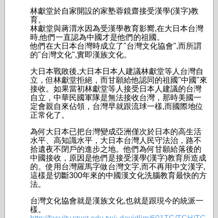
林獻堂於自家開設的家塾蓉鏡齋接受漢學(漢字)教
育。
林獻堂與蔣渭水因為受漢學教育影嚮,在大日本台灣
時,他們一直認為中國才是他們的祖國。
他們在大日本台灣時成立了"台灣文化協會",而所謂
的"台灣文化",實即漢族文化。
大日本戰敗後,大日本日本人建議林獻堂等人台灣自
立，但林獻堂拒絕，而甘願給他認同的祖國"中國"來
接收。如果當初林獻堂等人接受日本人建議的台灣
自立，中華民國軍隊是無法接收台灣，那時美國一
定會親自來佔領，台灣早就跟流球一樣,而國際地位
正常化了。
為何大日本已把台灣變成亞洲僅次於日本的高生活
水平、高知識水平，大日本台灣人民守法治，路不
拾遺夜不閉戶的進步之地。他們為何甘願給落後的
中國接收，原因是他們是接受漢學(漢字)教育所造成
的。使用台灣羅馬字做台灣文字,而不再用中文漢字,
這樣是切斷300年來的中國漢文化洗腦教育最快的方
法。
台灣文化協會就是漢族文化,也就是跟現今的統派一
樣。