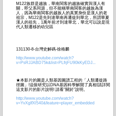
M122族群是越族，華南閩客的越族確實與漢人有
關，即父系同源，但不能稱華南閩客的­越族為漢
人，因為華南閩客的越族人的真實身份是漢人的老
祖宗，M122是先到達華南再­­­遷徙到華北，所謂華夏
漢人的祖先，1萬年前才到達華北，華北可以說是現
代人類遷移­的幼兒區
131130-8-台灣史解碼-徐格麟
http://www.youtube.com/watch?
v=PsRJJABD75k&list=PLfrjFU90kKyEDJ...
★本影片的圖是人類基因圖譜工程的「人類遷徙路
徑圖」!這個研究以DNA基因科學解開­了真相!請詳閱
這支影片的影片說明! 請看"關於"說明。
http://www.youtube.com/watch?
v=YvXgIfXl540&feature=player_embedded