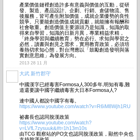
產業價值鏈裡創造許多有意義與價值的互動，從研
發、製造、產品設計、企劃、行銷、倉儲物流、售
後服務，皆可產生附加價值，成就企業優勢的良性
競爭。只要能創造價值成就貢獻，就能擁有報酬和
社會敬重。創造價值主要源頭乃是知識，知識的取
得來自學習，知識的日新月異，專業精益求精，
「終身學習與繼續教育」勢在必行。求知與學習之
必然，讀書與創見之需求，實用教育政策，必須培
養熱切求知心態，對台灣應以「鼓勵創造發明與落
實創意思維」為發展方向。
2013 28 11 月
大武 新竹郡守
中國漢字已經毒害Formosa人300多年,明知有毒,難
道還要讓中國字繼續毒害大日本Formosa人?
連中國人都說中國字有毒。
https://www.youtube.com/watch?v=R6iM8Wjh1RU
祕書長也認同脫漢政策
https://www.youtube.com/watch?
v=LVfL7zysuuk&#t=1h13m10s
由TCG 觀察站的PO文也認同脫漢政策，顯然中央也
支持脫漢政策。