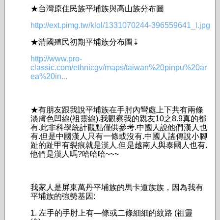
★台灣原住民族平埔族與高山族分布圖
http://ext.pimg.tw/klol/1331070244-396559641_l.jpg
★清國殖民初期平埔族分布圖⇣
http://www.pro-
classic.com/ethnicgv/maps/taiwan%20pinpu%20ar
ea%20in...
★有朋友跟我說平埔族在手肘內彎處上下共有兩條
淡膚色凹線(祖靈線).我觀察我的親友10之8.­9真的都
有.此非科學統計觀點僅供參考.中國人說他們漢人也
有.但是中國漢人只有一條­或沒有.中國人謠傳說小腳
趾的趾甲有裂痕就是漢人.但是越南人與泰國人也有.
他們是漢­人嗎?哈哈哈~~~
我家人是屏東萬丹平埔族的馬卡道族族，因為我有
平埔族的強勢基因:
1. 左手的手肘上有—條或二條細細的紋路 (祖靈