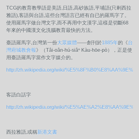
TCG的教育教學語是美語,日語,高砂族語,平埔語(只剩西拉
雅語),客語與台語,這些台灣語言已經有自已的羅馬字了。
使用羅馬字做台灣文字,而不再用中文漢字,這樣是切斷68
年來的中國漢文化洗腦教育最快的方法。
臺語羅馬字,台灣第一份
大眾媒體
——創刊於
1885年
的《
台
灣府城教會報
》（Tâi-oân-hú-siâⁿ Kàu-hōe-pò），正是使
用臺語羅馬字當作文字媒介的。
http://zh.wikipedia.org/wiki/%E5%8F%B0%E8%AA%9
客語白話字
http://zh.wikipedia.org/wiki/%E5%AE%A2%E8%AA
西拉雅語,或稱
新港文書