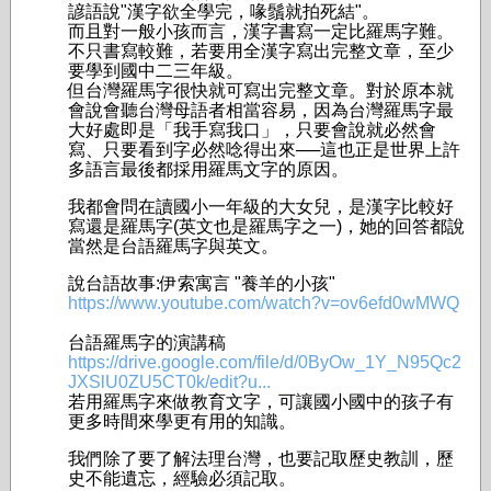
諺語說"漢字欲全學完，喙鬚就拍死結"。
而且對一般小孩而言，漢字書寫一定比羅馬字難。
不只書寫較難，若要用全漢字寫出完整文章，至少
要學到國中二三年級。
但台灣羅馬字很快就可寫出完整文章。對於原本就
會說會聽台灣母語者相當容易，因為台灣羅馬字最
大好處即是「我手寫我口」，只要會說就必然會
寫、只要看到字必然唸得出來──這也正是世界上許
多語言最後都採用羅馬文字的原因。
我都會問在讀國小一年級的大女兒，是漢字比較好
寫還是羅馬字(英文也是羅馬字之一)，她的回答都說
當然是台語羅馬字與英文。
說台語故事:伊索寓言 "養羊的小孩"
https://www.youtube.com/watch?v=ov6efd0wMWQ
台語羅馬字的演講稿
https://drive.google.com/file/d/0ByOw_1Y_N95Qc2
JXSlU0ZU5CT0k/edit?u...
若用羅馬字來做教育文字，可讓國小國中的孩子有
更多時間來學更有用的知識。
我們除了要了解法理台灣，也要記取歷史教訓，歷
史不能遺忘，經驗必須記取。