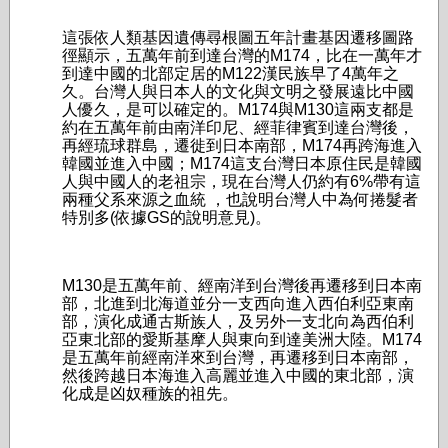
這張依人類基因遺傳尋根圖五年計畫基因遷移圖路
徑顯示，五萬年前到達台灣的M174，­比在一萬年才
到達中國的北部定居的M122漢民族早了4萬年之
久。台灣人與日本人的文­­­化與文明之發展遠比中國
人優久，是可以確定的。M174與M130這兩支都是
約在­五萬年前由南洋印尼、經菲律賓到達台灣後，
再經琉球群島，遷徙到日本南部，M174再­跨­海­進入
韓國並進入中國；M174這支台灣日本原住民是韓國
人與中國人的老祖宗，­現在台灣人仍約有6%帶有這
兩種父系來源之血統 ，也說明台灣人中為何捲髮者
特別多(依據GS的說明意見)。
M130是五萬年前、經南洋到台灣後再遷移到日本南
部，北進到北海道並分一支西向進入­西伯利亞東南
部，演化成通古斯族人，及另外一支北向為西伯利
亞東北部的愛斯基摩人與東­­­向到達美洲大陸。M174
是五萬年前經南洋來到台灣，再遷移到日本南部，
然後跨越­日本海進入高麗並進入中國的東北部，演
化成是凶奴種族的祖先。