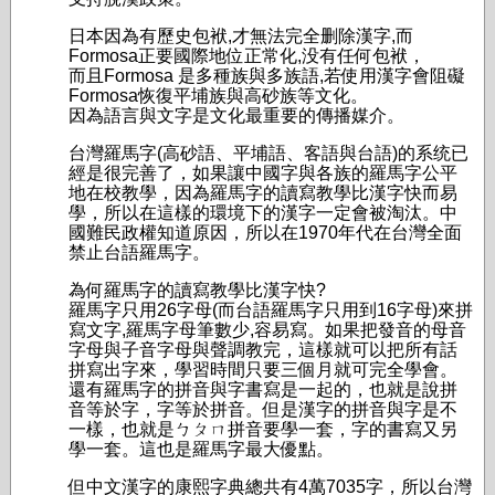
日本因為有歷史包袱,才無法完全删除漢字,而
Formosa正要國際地位正常化,没有任何包袱，
而且Formosa 是多種族與多族語,若使用漢字會阻礙
Formosa恢復平埔族與高砂族等文化。
因為語言與文字是文化最重要的傳播媒介。
台灣羅馬字(高砂語、平埔語、客語與台語)的系统已
經是很完善了，如果讓中國字與各族的羅馬字公平
地在校教學，因為羅馬字的讀寫教學比漢字快而易
學，所以在這樣的環境下的漢字一定會被淘汰。中
國難民政權知道原因，所以在1970年代在台灣全面
禁止台語羅馬字。
為何羅馬字的讀寫教學比漢字快?
羅馬字只用26字母(而台語羅馬字只用到16字母)來拼
寫文字,羅馬字母筆數少,容易寫。如果把發音的母音
字母與子音字母與聲調教完，這樣就可以把所有話
拼寫出字來，學習時間只要三個月就可完全學會。
還有羅馬字的拼音與字書寫是一起的，也就是說拼
音等於字，字等於拼音。但是漢字的拼音與字是不
一樣，也就是ㄅㄆㄇ拼音要學一套，字的書寫又另
學一套。這也是羅馬字最大優點。
但中文漢字的康熙字典總共有4萬7035字，所以台灣