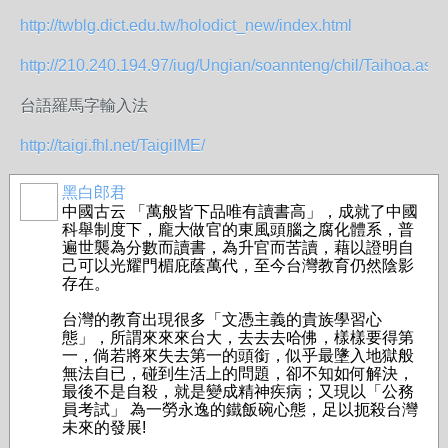
http://twblg.dict.edu.tw/holodict_new/index.html
http://210.240.194.97/iug/Ungian/soannteng/chil/Taihoa.asp
台語羅馬字輸入法
http://taigi.fhl.net/TaigiIME/
黑白郎君
事務局
中國古云 「萬般皆下品唯有讀書高」，成就了中國
科舉制度下，龐大做官的東風頭腦之腐化體系，普
遍世襲為分數而讀書，為升官而苦讀，藉以證明自
己可以光耀門楣庇蔭萬代，至今台灣教育仍然陰影
存在。
台灣的教育出現很多「文憑主義的貴族學習心
態」，所謂來來來台大，去去去哈佛，樣樣要得第
一，倘若將來失去第一的頭銜，似乎最墬入地獄般
無法自已，碰到生活上的問題，卻不知如何解決，
最後不是自殺，就是變成精神疾病；又現以「公務
員考試」 為一勞永逸的鐵飯碗心態，足以扼殺台灣
未來的發展!