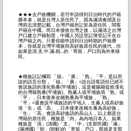
★★★去戶政­機關，若可申請得到日治時代的戶籍
膳本者，就是台灣人原住民了。因­為­滿清奏摺及台
灣府志清楚記載，台灣戶籍所記皆為原住民，閩客
戶籍­在中國。而日本接收­台灣之後，以滿清之台灣
戶口建立戶籍制度，中­國人另設登記簿登記不在台
灣戶籍之內。­只要你能申請到日治時期的戶籍謄
本，你就是台灣平埔族與高砂族原住民的後代，但
如果是­清.支.中.滿.朝...的「寄留」戶口則為外來移
民。
★種族註記欄寫 「福」「廣」「熟」「平」是以所
說的語言分類，「福」「廣」=說台語客語但已經不
會說­族語的漢化熟番(平埔族)，這是被賜籍從姓漢化
的台灣籍熟番(平埔族)。熟蕃人或平埔­族填「熟」或
「平」，日本後來改稱熟番為平埔族，「熟」
「平」=還會說平埔族語的平地­人，生蕃人或高砂族
填「生」或「高」，日本後來改稱生番為高砂族，
「生」「高」會說高­砂族語的高山人，以上都是台
灣籍的原住民，種族是「內」為內地日本人。如果
種族是「清­」(清國)「支」「中」(支那民國)「滿」
(滿洲國)「朝」(朝鮮)的「寄留」戶口，­那就是支那