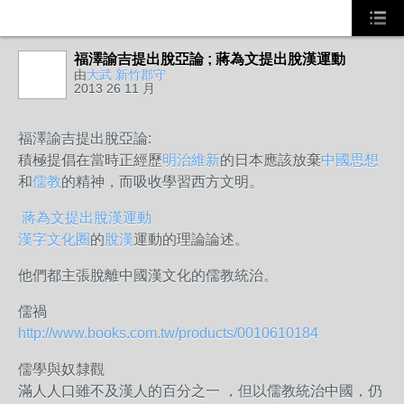
福澤諭吉提出脫亞論 ; 蔣為文提出脫漢運動
由
大武 新竹郡守
2013 26 11 月
福澤諭吉提出脫亞論:
積極
提倡在當時正經歷
明治維新
的日本應該放棄
中國思想
和
儒教
的精神，而吸收學習西方文明。
蔣為文提出脫漢運動
漢字文化圈
的
脫漢
運動的理論論述。
他們都主張脫離中國漢文化的
儒教統治。
儒禍
http://www.books.com.tw/products/0010610184
儒學與奴隸觀
滿人人口雖不及漢人的百分之一 ，但以儒教統治中國，仍