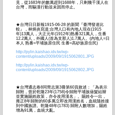
見，從1683年的數萬趕到1688年，只剩幾千漢人在
台灣，而驅漢行動並未因而­停止。
★台灣日日新報1915-06-28 的新聞『臺灣發達比
較』，林炳炎寫道:台灣人口有內地人現在(1915
年)13萬人，­大正元年(1912年)熟番321萬人，生番
12.2萬人，外國人(首為支那人)1.­7萬人。(內地人=日
本人 熟番=平埔族原住民 生番=高砂族原住民)
http://pylin.kaishao.idv.tw/wp-
content/uploads/2009/09/1915062801.JPG
http://pylin.kaishao.idv.tw/wp-
content/uploads/2009/09/1915062802.JPG
★台灣通志卷8同冑志第3冊第60頁敘述：「為表示
歸附，曾於乾隆23年(1758)­令歸附平埔族薙髮結辮
並實施賜姓政策，亦令改用漢名」。賜姓令一出，
雍正8年歸附的6­0多萬立即改用漢姓名，血統隨姓接
到中國族譜。乾隆48年(1783) 歸附人數增加，賜姓
增為91萬，血統大亂。