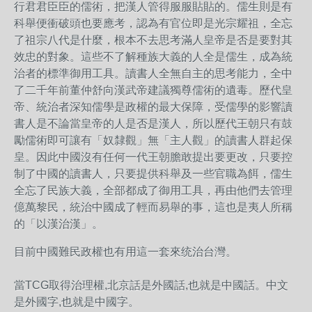
行君君臣臣的儒術，把漢人管得服服貼貼的。儒生則是有
科舉便衝破頭也要應考，認為有官位即是光宗耀祖，全忘
了祖宗八代是什麼，根本不去思考滿人皇帝是否是要對其
效忠的對象。這些不了解種族大義的人全是儒生，成為統
治者的標準御用工具。讀書人全無自主的思考能力，全中
了二千年前董仲舒向漢武帝建議獨尊儒術的遺毒。歷代皇
帝、統治者深知儒學是政權的最大保障，受儒學的影響讀
書人是不論當皇帝的人是否是漢人，所以歷代王朝只有鼓
勵儒術即可讓有「奴隸觀」無「主人觀」的讀書人群起保
皇。因此中國沒有任何一代王朝膽敢提出要更改，只要控
制了中國的讀書人，只要提供科舉及一些官職為餌，儒生
全忘了民族大義，全部都成了御用工具，再由他們去管理
億萬黎民，統治中國成了輕而易舉的事，這也是夷人所稱
的「以漢治漢」。
目前中國難民政權也有用這一套來统治台灣。
當TCG取得治理權,北京話是外國話,也就是中國話。中文
是外國字,也就是中國字。