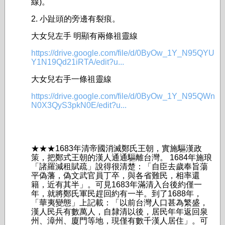
線)。
2. 小趾頭的旁邊有裂痕。
大女兒左手 明顯有兩條祖靈線
https://drive.google.com/file/d/0ByOw_1Y_N95QYU
Y1N19Qd21iRTA/edit?u...
大女兒右手一條祖靈線
https://drive.google.com/file/d/0ByOw_1Y_N95QWn
N0X3QyS3pkN0E/edit?u...
★★★1683年清帝國消滅鄭氏王朝，實施驅漢政
策，把鄭式王朝的漢人通通驅離台灣。 1684年施琅
「諸羅減租賦疏」說得很清楚：「自臣去歲奉旨蕩
平偽藩，偽文武官員丁卒­，與各省難民，相率還
籍，近有其半」。可見1683年滿清入台後約僅一
年，就將鄭氏軍­民趕回約有一半。到了1688年，
「華夷變態」上記載：「以前台灣人口甚為繁盛，
漢人­民兵有數萬人，自隸清以後，居民年年返回泉
州、漳州、廈門等地，現僅有數千漢人居住」­。可