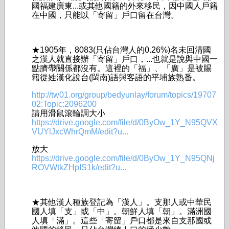
國福建廣東...或其他國籍的外­來移民，因中國人戶籍
在中國，只能以「寄­留」戶口留在台灣。
★1905年，8083(只佔台灣人的0.26%)名未回清國
之漢人就直接辦「寄留」­戶口，...也就是說與中國一
點臍帶關係都沒有。這裡的「福」、「廣」是被賜
籍從姓漢化說台(­閩南)語與客語的平埔族熟番。
http://tw01.org/group/bedyunlay/forum/topics/19707
02:Topic:2096200
請用滑鼠滾輪調大小
https://drive.google.com/file/d/0ByOw_1Y_N95QVX
VUYlJxcWhrQmM/edit?u...
放大
https://drive.google.com/file/d/0ByOw_1Y_N95QNj
ROVWtkZHpIS1k/edit?u...
★其他漢人種族登記為「漢人」。支那人或中華民
國人填「支」或「中」。朝鮮人填「朝」。­滿洲國
人填「滿」。這些「寄留」戶口都是來自支那國或