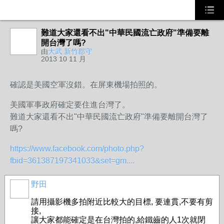
難道大家還看不出"中華民國流亡政府"準備要離
開台灣了嗎?
由
大武 新竹郡守
2013 10 11 月
確認是美國空軍沒錯。在屏東機場拍照的。
美國軍事政府確定要住進台灣了。
難道大家還看不出"中華民國流亡政府"準備要離開台灣了
嗎?
https://www.facebook.com/photo.php?
fbid=361387197341033&set=gm....
野田
請用攝影機多拍附近比較大的目標, 要連貫,不要有剪
接,
讓大家都能確定是在台灣拍的,給鐵齒的人1次就閉