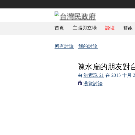
首頁
主張與立場
論壇
群組
所有討論
我的討論
陳水扁的朋友對
由
洪素珠 21
在 2013 十月
TCG 學員
瀏覽討論