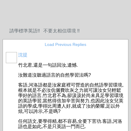
請學標準英語!! 不要太相信環境 !!
Load Previous Replies
沈提
竹北君,還是一句話回汝,遺憾.
汝難道沒聽過語言的自然學習法嗎?
客語,河洛語都是汝家庭裡可營造的自然語學習環境,
根本就是不必汝伉儷費吹灰之力就可讓汝女兒輕鬆
學好的語言,竹北君不為,卻汲汲於尚未具足學習環境
的英語學習,當然得倍加辛苦與努力,也因此汝女兒英
語的學成,學得比周遭人好,就成了汝的榮耀,足以外
炫,可以誇示,不是嗎?
任何語文,要學得精,都不容易,全要下苦功.客語,河洛
語也是如此,不是只英語一門而已.