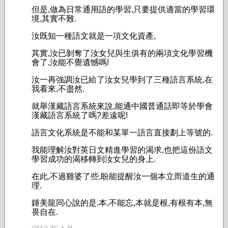
但是,做為日常通用語的學習,只要提供適當的學習環
境,其實不難.
汝既知一種語文就是一項文化資產,
其實,汝已剝奪了汝女兒與生俱有的兩項文化學習機
會了,汝能不覺遺憾嗎!
汝一再強調汝已給了汝女兒學到了三種語言系統,在
我看來,不盡然.
就舉漢藏語言系統來說,能通中國普通話即等於學會
漢藏語言系統了嗎?差遠呢!
語言文化系統是不能和某單一語言直接劃上等號的.
我能理解汝對英日文精進學習的渴求,也把這份語文
學習成功的渴移轉到汝女兒的身上.
在此,不過雞婆了些,盼能提醒汝一個本立而道生的通
理.
鍾美龍同心說的是.本,不能忘,本就是根,有根有本,無
畏自在.