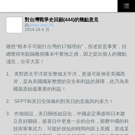
對台灣戰爭史回顧(444)的幾點意見
事務局
由
jason dan 26
2014 18 4 月
雖然“根本不可能打台灣的
個理由”，所述皆是事實，但
17
總覺得有點隔靴捎癢未中要地之感，因之提出個人的幾點
淺見，分享大眾！
美對西太平洋甚至整個太平洋，更遠可延伸至美國西
1.
岸，是為美國國家整體的安全和利益的屏障，此乃為美
國最原始最重要的利益！
和美日安保條約對美日的意義與約束力！
2.
SFPT
作個假設，美日關係如惡化，中國必定乘虛和日本建
3.
立良好關係，接著日中更進一步的合作，那麼中國的科
技與軍事武力，可能於很短的時間內跟上美國，甚或某