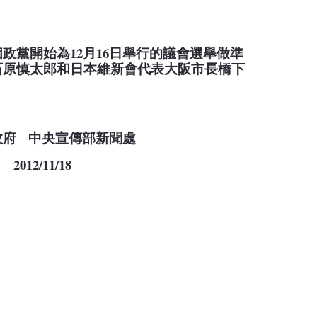
個政黨開始為
12
月
16
日
舉行的議會選舉做準
石原慎太郎和日本維新會代表大阪市長橋下
政府
中央宣傳部新聞處
2012/11/18