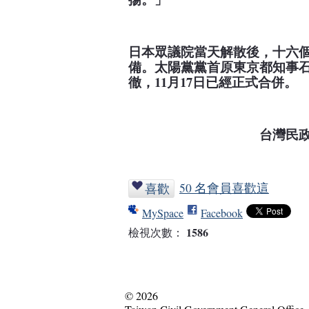
日本眾議院當天解散後，十六
備。
太陽黨黨首原東京都知事
徹，
11
月
17
日
已經正式合併。
台灣民
50 名會員喜歡這
喜歡
MySpace
Facebook
1586
檢視次數：
© 2026