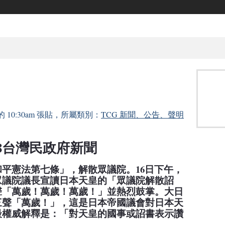
 的 10:30am 張貼，所屬類別：
TCG 新聞、公告、聲明
8
台灣民政府新聞
和平憲法第七條」，解散眾議院。
16
日下午，
眾議院議長宣讀日本天皇的「眾議院解散詔
聲「萬
歲！萬歲！萬歲！」
並熱烈鼓掌。大日
三聲「萬歲！」，這是日本帝國議會對日本天
最權威解釋是：「對天皇的國事或詔書表示讚