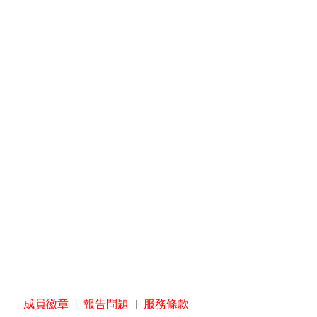
成員徽章
|
報告問題
|
服務條款