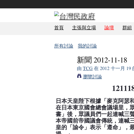
首頁
主張與立場
論壇
群組
所有討論
我的討論
新聞 2012-11-18
由
TCG
在 2012 十一月 19
瀏覽討論
12111
日本天皇陛下根據「麥克阿瑟
在日本東京國會總會議場里，
書」後，眾議員們一起連喊三
本帝國前帝國議會傳統，連喊
皇的「諭令」表示「遵命」，
揚。」