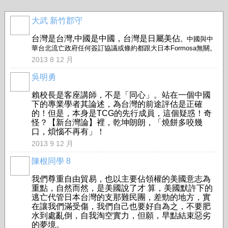
大武 新竹郡守
台灣是台灣,中國是中國，台灣是日屬美佔
。
中國與中
華台北流亡政府任何簽訂
協議或條約都跟大日本Formosa無關。
2013 8 12 月
吳明勇
賴校長是客座講師，不是「同心」。站在一個中國
下的專業學者其論述，為台灣的前途評估是正確
的！但是，本身是TCG的先行成員，這個疑惑！奇
怪？【新台灣論】裡，乾坤朗朗，「燒餅多咬幾
口，煩惱不再有」！
2013 9 12 月
陳根同學 8
我們尊重自由貿易，也以主要佔領權的美國意志為
重點，自然而然，是美國說了才 算，美國默許下的
逃亡代管日本台灣的支那難民團，差勁的地方，實
在讓我們滿受傷，我們自己也要好自為之，不要肥
水到處亂倒，自我淘空實力，但願，早點結束惡劣
的夢境。