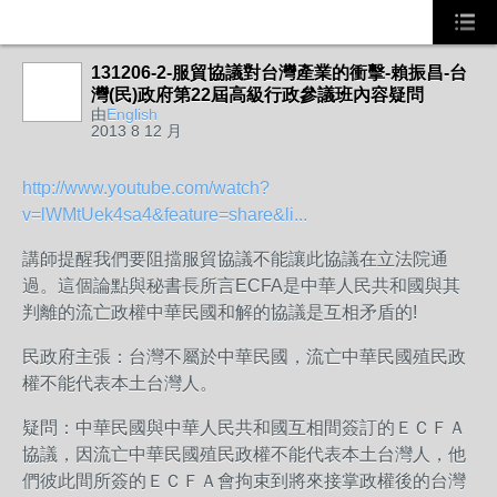
131206-2-服貿協議對台灣產業的衝擊-賴振昌-台
事務局
灣(民)政府第22屆高級行­政參議班內容疑問
由
English
2013 8 12 月
http://www.youtube.com/watch?
v=lWMtUek4sa4&feature=share&li...
講師提醒我們要阻擋服貿協議不能讓此協議在立法院通
過。這個論點與秘書長所言ECFA是中華人民共和國與其
判離的流亡政權中華民國和解的協議是互相矛盾的!
民政府主張：台灣不屬於中華民國，流亡中華民國殖民政
權不能代表本土台灣人。
疑問：中華民國與中華人民共和國互相間簽訂的ＥＣＦＡ
協議，因流亡中華民國殖民政權不能代表本土台灣人，他
們彼此間所簽的ＥＣＦＡ會拘束到將來接掌政權後的台灣