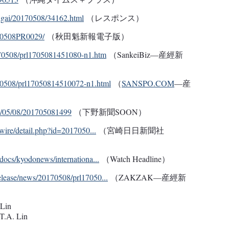
aigai/20170508/34162.html
（レスポンス）
170508PR0029/
（秋田魁新報電子版）
/170508/prl1705081451080-n1.htm
（SankeiBiz―産經新
70508/prl17050814510072-n1.html
（
SANSPO.COM
―産
17/05/08/201705081499
（下野新聞SOON）
rwire/detail.php?id=2017050...
（宮崎日日新聞社
docs/kyodonews/internationa...
（Watch Headline）
elease/news/20170508/prl17050...
（ZAKZAK―産經新
Lin
A. Lin