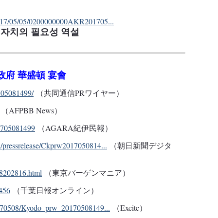
/2017/05/05/0200000000AKR201705...
대만 자치의 필요성 역설
民政府 華盛頓 宴會
1705081499/
（共同通信PRワイヤー）
（AFPBB News）
1705081499
（AGARA紀伊民報）
/pressrelease/Ckprw2017050814...
（朝日新聞デジタ
/08202816.html
（東京バーゲンマニア）
6456
（千葉日報オンライン）
20170508/Kyodo_prw_20170508149...
（Excite）