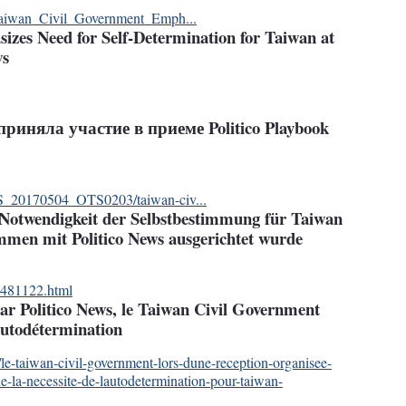
/Taiwan_Civil_Government_Emph...
zes Need for Self-Determination for Taiwan at
ws
няла участие в приеме Politico Playbook
TS_20170504_OTS0203/taiwan-civ...
Notwendigkeit der Selbstbestimmung für Taiwan
ammen mit Politico News ausgerichtet wurde
3481122.html
ar Politico News, le Taiwan Civil Government
'autodétermination
le-taiwan-civil-government-lors-dune-reception-organisee-
e-la-necessite-de-lautodetermination-pour-taiwan-