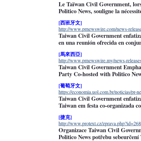
Le Taïwan Civil Government, lors
Politico News, souligne la nécess
[西班牙文]
http://www.prnewswire.com/news-releases
Taiwan Civil Government enfatiz
en una reunión ofrecida en conjun
[馬來西亞]
http://www.prnewswire.my/news-releases
Taiwan Civil Government Emphasi
Party Co-hosted with Politico Ne
[葡萄牙文]
https://economia.uol.com.br/noticias/pr-
Taiwan Civil Government enfatiz
Taiwan em festa co-organizada com
[捷克]
http://www.protext.cz/zprava.php?id=26
Organizace Taiwan Civil Governm
Politico News potřebu sebeurčení