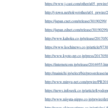
https://www.j-cast.com/other/a05_prwir
http://j-town.net/tokyo/other/a01_prwire
https://japan.cnet.com/release/30190299/
https://japan.zdnet.com/release/30190299
http://www.kahoku.co.jp/release/201705
https://www.kochinews.co.jp/article/9730
http://www.kyoto-np.co.jp/press/201705
https://internetcom.jp/release/2016955.ht
http://mainichi.jp/select/biz/pressrelease/
http://www.minyu-net.com/prwire/PR20
https://news.infoseek.co.jp/article/kyod
http://www.niigata-nippo.co.jp/prwire/d
http://www.okinawatimes.co.jp/articles/-