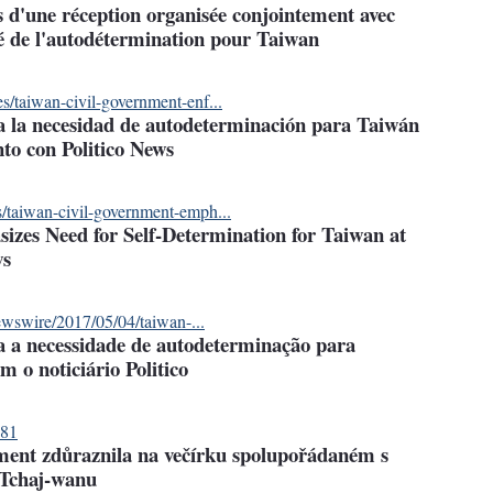
 d'une réception organisée conjointement avec
ité de l'autodétermination pour Taiwan
/taiwan-civil-government-enf...
a la necesidad de autodeterminación para Taiwán
to con Politico News
/taiwan-civil-government-emph...
zes Need for Self-Determination for Taiwan at
ws
newswire/2017/05/04/taiwan-...
a a necessidade de autodeterminação para
 o noticiário Politico
881
ent zdůraznila na večírku spolupořádaném s
 Tchaj-wanu