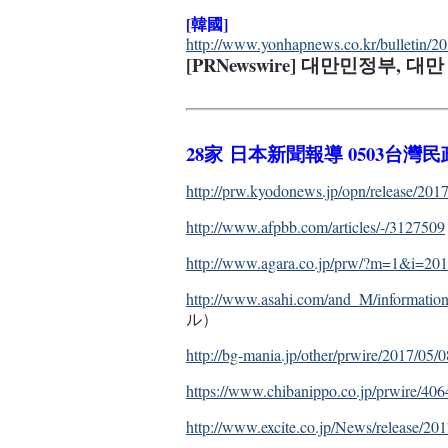
[韓國]
http://www.yonhapnews.co.kr/bulletin
[PRNewswire] 대만민정부, 
28家 日本新聞報導 0503台灣
http://prw.kyodonews.jp/opn/release/20
http://www.afpbb.com/articles/-/3127509
http://www.agara.co.jp/prw/?m=1&i=20
http://www.asahi.com/and_M/information
ル）
http://bg-mania.jp/other/prwire/2017/05
https://www.chibanippo.co.jp/prwire/40
http://www.excite.co.jp/News/release/