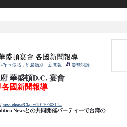
府 華盛頓宴會 各國新聞報導
的 1:47pm 張貼，所屬類別：
新聞報
瀏覽討論
 華盛頓D.C. 宴會
界各國新聞報導
/pressrelease/Ckprw2017050814...
itico Newsとの共同開催パーティーで台湾の