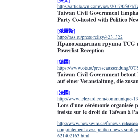
https://article.wn.com/view/2017/05/04
Taiwan Civil Government Emphasi
Party Co-hosted with Politico Ne
[俄羅斯]
http://tass.ru/press-relizy/4231322
Правозащитная группа TCG при
Powerlist Reception
[德國]
https://www.ots.at/presseaussendung/O
Taiwan Civil Government betont 
auf einer Veranstaltung, die zus
[法國]
http://www.lelezard.com/communique-1
Lors d'une cérémonie organisée p
insiste sur le droit de Taïwan à l
http://www.newswire.ca/fr/news-releases/
conjointement-avec-politico-news-soulign
621402163.html