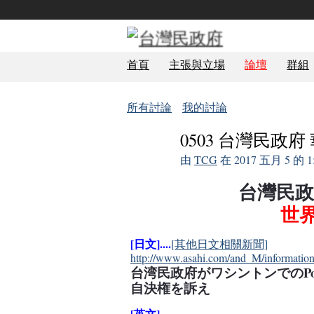
首頁
主張與立場
論壇
群組
所有討論
我的討論
0503 台灣民政
由
TCG
在 2017 五月 5 
台灣民政府
世
[日文]....
[其他日文相關新聞]
http://www.asahi.com/and_M/information
台湾民政府がワシントンでのPol
自決権を訴え
[英文]