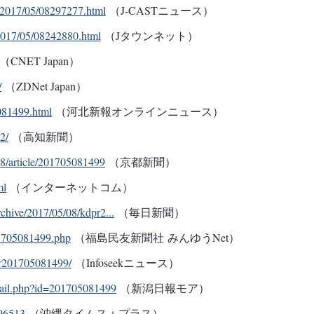
e/2017/05/08297277.html
（J-CASTニュース）
/2017/05/08242880.html
（Jタウンネット）
（CNET Japan）
/
（ZDNet Japan）
081499.html
（河北新報オンラインニュース）
2/
（高知新聞）
08/article/201705081499
（京都新聞）
ml
（インターネットコム）
archive/2017/05/08/kdpr2...
（毎日新聞）
1705081499.php
（福島民友新聞社 みんゆうNet）
opr201705081499/
（Infoseekニュース）
etail.php?id=201705081499
（新潟日報モア）
/96513
（沖縄タイムス＋プラス）