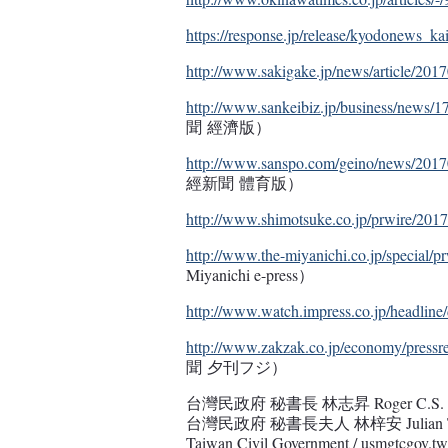
https://response.jp/release/kyodonews_k
http://www.sakigake.jp/news/article/20
http://www.sankeibiz.jp/business/news
聞 經濟版）
http://www.sanspo.com/geino/news/201
經新聞 體育版）
http://www.shimotsuke.co.jp/prwire/20
http://www.the-miyanichi.co.jp/special/p
Miyanichi e-press）
http://www.watch.impress.co.jp/headline/
http://www.zakzak.co.jp/economy/pressr
聞 夕刊フジ）
台灣民政府 秘書長 林志昇 Roger C.S. 
台灣民政府 秘書長夫人 林梓安 Julian T.
Taiwan Civil Government / usmgtcgov.tw