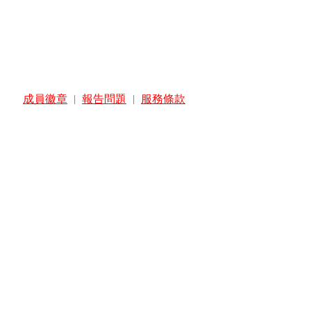
成員徽章
|
報告問題
|
服務條款