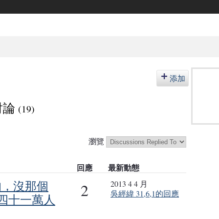
添加
的討論
(19)
瀏覽
回應
最新動態
的，沒那個
2013 4 4 月
2
吳經緯 31,6,1的回應
四十一萬人