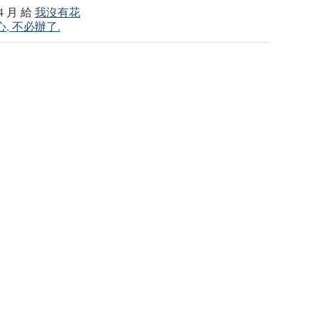
 4 月 給
我沒有花
, 不必辦了.