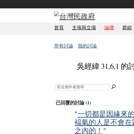
首頁
主張與立場
論壇
群組
所有討論
我的討論
吳經緯 31,6,1 
政治局
已回覆的討論 (1)
"
一切都是因緣來
褔氣的人是不會在
之內的！
"