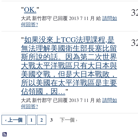
"
OK.
"
3
大武 新竹郡守 已回覆 2013 7 11 月 給
請問如
何回答?
"
如果没來上TCG法理課程,是
3
無法理解美國衛生部長塞比留
斯所說的話。因為第二次世界
大戰太平洋戰區只有大日本與
美國交戰，但是大日本戰敗，
所以美國在太平洋戰區是主要
佔領國，因…
"
大武 新竹郡守 已回覆 2013 7 11 月 給
請問如
何回答?
‹ 上一個
1
2
3
下一個 ›