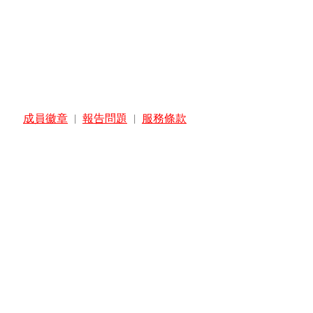
成員徽章
|
報告問題
|
服務條款