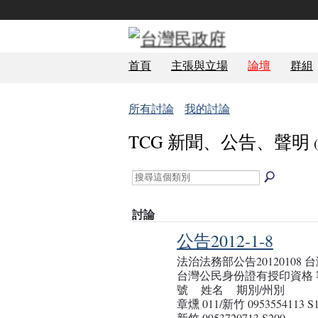
首頁
主張與立場
論壇
群組
所有討論
我的討論
TCG 新聞、公告、聲明
討論
公告2012-1-8
法治法務部公告20120108
台灣公民身份證有授印資格 
號 姓名 期別/州別 電話
章燻 011/新竹 0953554113 S
新竹 0953720713 S200…