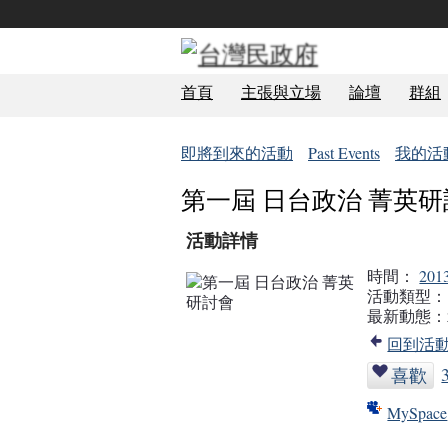
首頁
主張與立場
論壇
群組
即將到來的活動
Past Events
我的活
第一屆 日台政治 菁英
活動詳情
時間：
201
活動類型
最新動態：
回到活
喜歡
MySpace