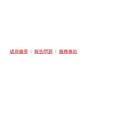
成員徽章
|
報告問題
|
服務條款