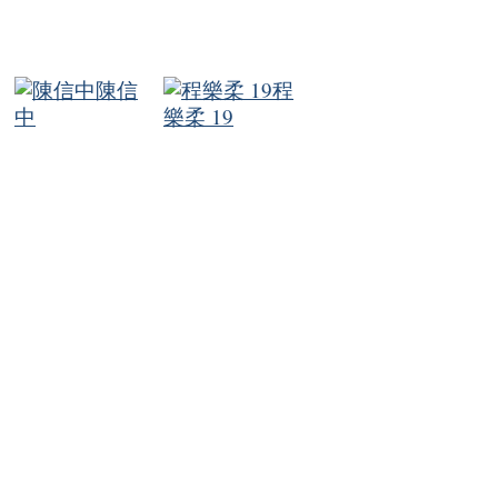
陳信
程
中
樂柔 19