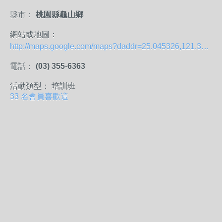
縣市：
桃園縣龜山鄉
網站或地圖：
http://maps.google.com/maps?daddr=25.045326,121.322536&hl=zh-TW&ll=25.040193,121.348972&spn=0.100626,0.173378&sll=25.04241,121.322622&sspn=0.026556,0.043344&vpsrc=6&mra=mift&mrsp=1&sz=15&t=m&z=13
電話：
(03) 355-6363
活動類型： 培訓班
33 名會員喜歡這