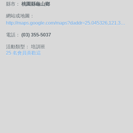
縣市：
桃園縣龜山鄉
網站或地圖：
http://maps.google.com/maps?daddr=25.045326,121.322536&hl=zh-TW&ll=25.040193,121.348972&spn=0.100626,0.173378&sll=25.04241,121.322622&sspn=0.026556,0.043344&vpsrc=6&mra=mift&mrsp=1&sz=15&t=m&z=13
電話：
(03) 355-5037
活動類型： 培訓班
25 名會員喜歡這